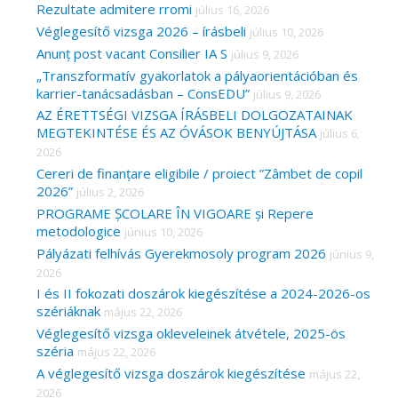
Rezultate admitere rromi
július 16, 2026
:
Véglegesítő vizsga 2026 – írásbeli
július 10, 2026
Anunț post vacant Consilier IA S
július 9, 2026
„Transzformatív gyakorlatok a pályaorientációban és
karrier-tanácsadásban – ConsEDU”
július 9, 2026
AZ ÉRETTSÉGI VIZSGA ÍRÁSBELI DOLGOZATAINAK
MEGTEKINTÉSE ÉS AZ ÓVÁSOK BENYÚJTÁSA
július 6,
2026
Cereri de finanțare eligibile / proiect ”Zâmbet de copil
2026”
július 2, 2026
PROGRAME ȘCOLARE ÎN VIGOARE și Repere
metodologice
június 10, 2026
Pályázati felhívás Gyerekmosoly program 2026
június 9,
2026
I és II fokozati doszárok kiegészítése a 2024-2026-os
szériáknak
május 22, 2026
Véglegesítő vizsga okleveleinek átvétele, 2025-ös
széria
május 22, 2026
A véglegesítő vizsga doszárok kiegészítése
május 22,
2026