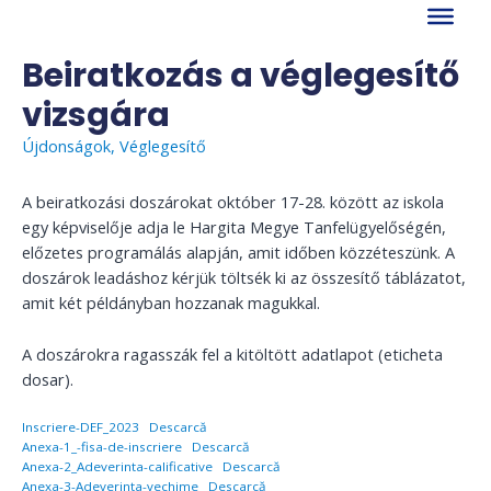
Skip
to
content
Beiratkozás a véglegesítő
vizsgára
Újdonságok
,
Véglegesítő
A beiratkozási doszárokat október 17-28. között az iskola
egy képviselője adja le Hargita Megye Tanfelügyelőségén,
előzetes programálás alapján, amit időben közzéteszünk. A
doszárok leadáshoz kérjük töltsék ki az összesítő táblázatot,
amit két példányban hozzanak magukkal.
A doszárokra ragasszák fel a kitöltött adatlapot (eticheta
dosar).
Inscriere-DEF_2023
Descarcă
Anexa-1_-fisa-de-inscriere
Descarcă
Anexa-2_Adeverinta-calificative
Descarcă
Anexa-3-Adeverinta-vechime
Descarcă