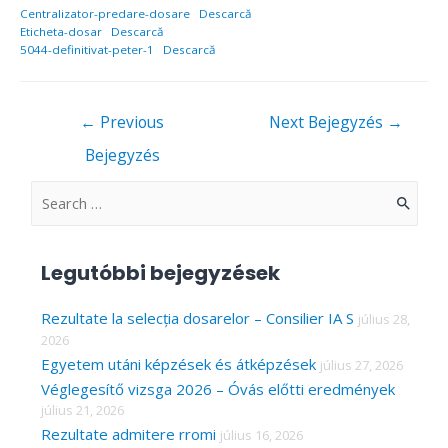
Centralizator-predare-dosare
Descarcă
Eticheta-dosar
Descarcă
5044-definitivat-peter-1
Descarcă
Bejegyzés
←
Previous
Next Bejegyzés
→
navigáció
Bejegyzés
S
e
a
Legutóbbi bejegyzések
r
c
Rezultate la selecția dosarelor – Consilier IA S
július 28,
2026
h
Egyetem utáni képzések és átképzések
július 27, 2026
f
Véglegesítő vizsga 2026 – Óvás előtti eredmények
o
július 21, 2026
r
Rezultate admitere rromi
július 16, 2026