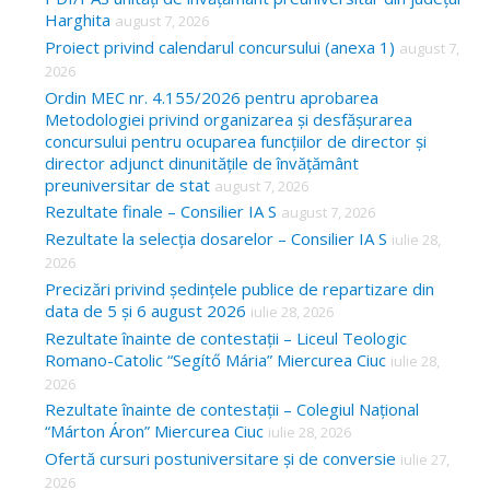
Harghita
august 7, 2026
h
Proiect privind calendarul concursului (anexa 1)
august 7,
f
2026
o
Ordin MEC nr. 4.155/2026 pentru aprobarea
Metodologiei privind organizarea și desfășurarea
r
concursului pentru ocuparea funcțiilor de director și
:
director adjunct dinunitățile de învățământ
preuniversitar de stat
august 7, 2026
Rezultate finale – Consilier IA S
august 7, 2026
Rezultate la selecția dosarelor – Consilier IA S
iulie 28,
2026
Precizări privind ședințele publice de repartizare din
data de 5 și 6 august 2026
iulie 28, 2026
Rezultate înainte de contestații – Liceul Teologic
Romano-Catolic “Segítő Mária” Miercurea Ciuc
iulie 28,
2026
Rezultate înainte de contestații – Colegiul Național
“Márton Áron” Miercurea Ciuc
iulie 28, 2026
Ofertă cursuri postuniversitare și de conversie
iulie 27,
2026