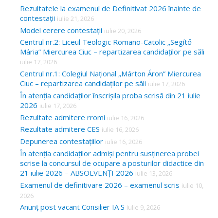
Rezultatele la examenul de Definitivat 2026 înainte de
contestații
iulie 21, 2026
Model cerere contestații
iulie 20, 2026
Centrul nr.2: Liceul Teologic Romano-Catolic „Segítő
Mária” Miercurea Ciuc – repartizarea candidaților pe săli
iulie 17, 2026
Centrul nr.1: Colegiul Național „Márton Áron” Miercurea
Ciuc – repartizarea candidaților pe săli
iulie 17, 2026
În atenția candidaților înscrișila proba scrisă din 21 iulie
2026
iulie 17, 2026
Rezultate admitere rromi
iulie 16, 2026
Rezultate admitere CES
iulie 16, 2026
Depunerea contestațiilor
iulie 16, 2026
În atenția candidaților admiși pentru susținerea probei
scrise la concursul de ocupare a posturilor didactice din
21 iulie 2026 – ABSOLVENȚI 2026
iulie 13, 2026
Examenul de definitivare 2026 – examenul scris
iulie 10,
2026
Anunț post vacant Consilier IA S
iulie 9, 2026