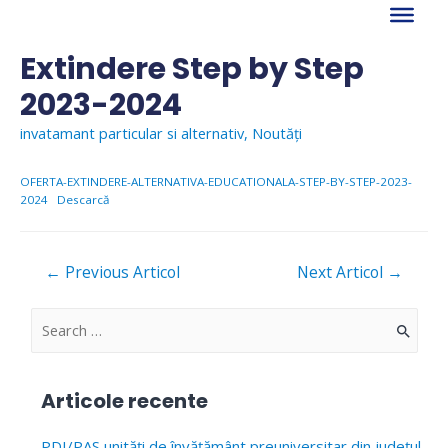
Skip
to
content
Extindere Step by Step
2023-2024
invatamant particular si alternativ
,
Noutăți
OFERTA-EXTINDERE-ALTERNATIVA-EDUCATIONALA-STEP-BY-STEP-2023-
2024
Descarcă
Navigare
←
Previous Articol
Next Articol
→
în
articole
S
e
a
Articole recente
r
c
PDI/PAS unități de învățământ preuniversitar din județul