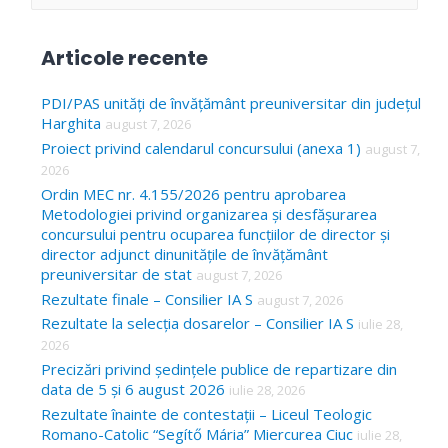
e
a
Articole recente
r
c
PDI/PAS unități de învățământ preuniversitar din județul
Harghita
august 7, 2026
h
Proiect privind calendarul concursului (anexa 1)
august 7,
f
2026
o
Ordin MEC nr. 4.155/2026 pentru aprobarea
Metodologiei privind organizarea și desfășurarea
r
concursului pentru ocuparea funcțiilor de director și
:
director adjunct dinunitățile de învățământ
preuniversitar de stat
august 7, 2026
Rezultate finale – Consilier IA S
august 7, 2026
Rezultate la selecția dosarelor – Consilier IA S
iulie 28,
2026
Precizări privind ședințele publice de repartizare din
data de 5 și 6 august 2026
iulie 28, 2026
Rezultate înainte de contestații – Liceul Teologic
Romano-Catolic “Segítő Mária” Miercurea Ciuc
iulie 28,