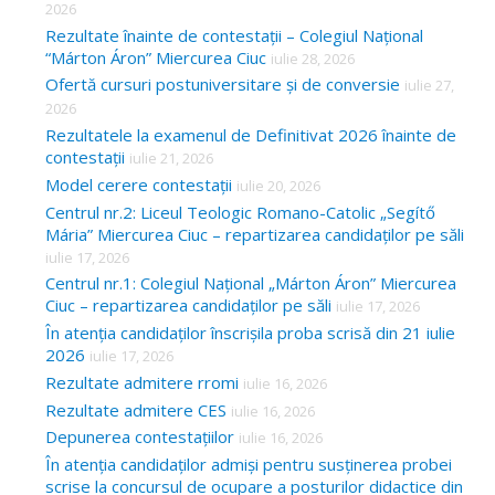
2026
Rezultate înainte de contestații – Colegiul Național
“Márton Áron” Miercurea Ciuc
iulie 28, 2026
Ofertă cursuri postuniversitare și de conversie
iulie 27,
2026
Rezultatele la examenul de Definitivat 2026 înainte de
contestații
iulie 21, 2026
Model cerere contestații
iulie 20, 2026
Centrul nr.2: Liceul Teologic Romano-Catolic „Segítő
Mária” Miercurea Ciuc – repartizarea candidaților pe săli
iulie 17, 2026
Centrul nr.1: Colegiul Național „Márton Áron” Miercurea
Ciuc – repartizarea candidaților pe săli
iulie 17, 2026
În atenția candidaților înscrișila proba scrisă din 21 iulie
2026
iulie 17, 2026
Rezultate admitere rromi
iulie 16, 2026
Rezultate admitere CES
iulie 16, 2026
Depunerea contestațiilor
iulie 16, 2026
În atenția candidaților admiși pentru susținerea probei
scrise la concursul de ocupare a posturilor didactice din