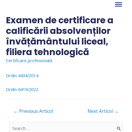
Skip
to
content
Examen de certificare a
calificării absolvenților
învățământului liceal,
filiera tehnologică
Certificare profesională
Ordin 4434/2014
Ordin 6419/2022
Navigare
←
Previous Articol
Next Articol
→
în
articole
S