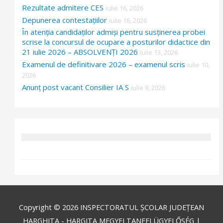
Rezultate admitere CES
iulie 16, 2026
Depunerea contestațiilor
iulie 16, 2026
În atenția candidaților admiși pentru susținerea probei
scrise la concursul de ocupare a posturilor didactice din
21 iulie 2026 – ABSOLVENȚI 2026
iulie 13, 2026
Examenul de definitivare 2026 – examenul scris
iulie 10,
2026
Anunț post vacant Consilier IA S
iulie 9, 2026
Copyright © 2026
INSPECTORATUL ȘCOLAR JUDEȚEAN
HARGHITA - HARGITA MEGYEI TANFELÜGYELŐSÉG
|