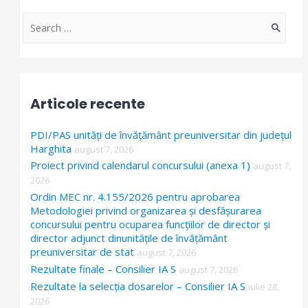
S
e
a
r
Articole recente
c
h
PDI/PAS unități de învățământ preuniversitar din județul
f
Harghita
august 7, 2026
Proiect privind calendarul concursului (anexa 1)
o
august 7,
2026
r
Ordin MEC nr. 4.155/2026 pentru aprobarea
:
Metodologiei privind organizarea și desfășurarea
concursului pentru ocuparea funcțiilor de director și
director adjunct dinunitățile de învățământ
preuniversitar de stat
august 7, 2026
Rezultate finale – Consilier IA S
august 7, 2026
Rezultate la selecția dosarelor – Consilier IA S
iulie 28,
2026