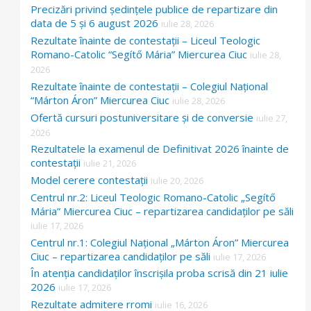
Precizări privind ședințele publice de repartizare din
data de 5 și 6 august 2026
iulie 28, 2026
Rezultate înainte de contestații – Liceul Teologic
Romano-Catolic “Segítő Mária” Miercurea Ciuc
iulie 28,
2026
Rezultate înainte de contestații – Colegiul Național
“Márton Áron” Miercurea Ciuc
iulie 28, 2026
Ofertă cursuri postuniversitare și de conversie
iulie 27,
2026
Rezultatele la examenul de Definitivat 2026 înainte de
contestații
iulie 21, 2026
Model cerere contestații
iulie 20, 2026
Centrul nr.2: Liceul Teologic Romano-Catolic „Segítő
Mária” Miercurea Ciuc – repartizarea candidaților pe săli
iulie 17, 2026
Centrul nr.1: Colegiul Național „Márton Áron” Miercurea
Ciuc – repartizarea candidaților pe săli
iulie 17, 2026
În atenția candidaților înscrișila proba scrisă din 21 iulie
2026
iulie 17, 2026
Rezultate admitere rromi
iulie 16, 2026