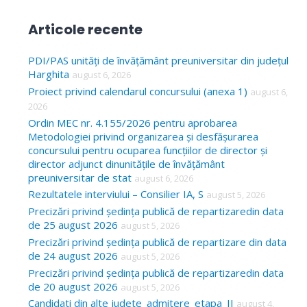
e
a
Articole recente
r
c
PDI/PAS unități de învățământ preuniversitar din județul
Harghita
august 6, 2026
h
Proiect privind calendarul concursului (anexa 1)
august 6,
f
2026
o
Ordin MEC nr. 4.155/2026 pentru aprobarea
Metodologiei privind organizarea și desfășurarea
r
concursului pentru ocuparea funcțiilor de director și
:
director adjunct dinunitățile de învățământ
preuniversitar de stat
august 6, 2026
Rezultatele interviului – Consilier IA, S
august 5, 2026
Precizări privind ședința publică de repartizaredin data
de 25 august 2026
august 5, 2026
Precizări privind ședința publică de repartizare din data
de 24 august 2026
august 5, 2026
Precizări privind ședința publică de repartizaredin data
de 20 august 2026
august 5, 2026
Candidati din alte judete_admitere_etapa_II
august 4,