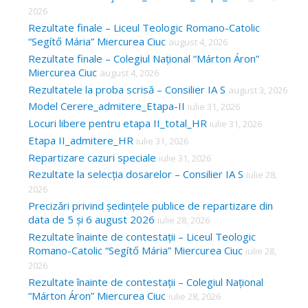
2026
Rezultate finale – Liceul Teologic Romano-Catolic
“Segítő Mária” Miercurea Ciuc
august 4, 2026
Rezultate finale – Colegiul Național “Márton Áron”
Miercurea Ciuc
august 4, 2026
Rezultatele la proba scrisă – Consilier IA S
august 3, 2026
Model Cerere_admitere_Etapa-II
iulie 31, 2026
Locuri libere pentru etapa II_total_HR
iulie 31, 2026
Etapa II_admitere_HR
iulie 31, 2026
Repartizare cazuri speciale
iulie 31, 2026
Rezultate la selecția dosarelor – Consilier IA S
iulie 28,
2026
Precizări privind ședințele publice de repartizare din
data de 5 și 6 august 2026
iulie 28, 2026
Rezultate înainte de contestații – Liceul Teologic
Romano-Catolic “Segítő Mária” Miercurea Ciuc
iulie 28,
2026
Rezultate înainte de contestații – Colegiul Național
“Márton Áron” Miercurea Ciuc
iulie 28, 2026