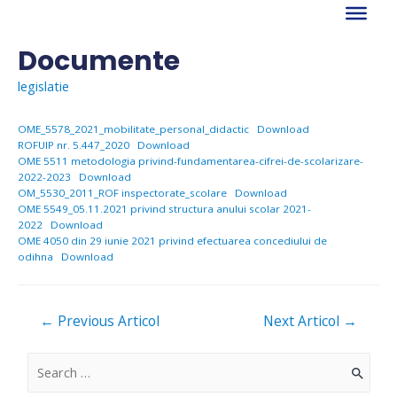
Skip
to
content
Documente
legislatie
OME_5578_2021_mobilitate_personal_didactic
Download
ROFUIP nr. 5.447_2020
Download
OME 5511 metodologia privind-fundamentarea-cifrei-de-scolarizare-
2022-2023
Download
OM_5530_2011_ROF inspectorate_scolare
Download
OME 5549_05.11.2021 privind structura anului scolar 2021-
2022
Download
OME 4050 din 29 iunie 2021 privind efectuarea concediului de
odihna
Download
Navigare
←
Previous Articol
Next Articol
→
în
articole
S