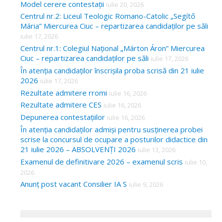
Model cerere contestații
iulie 20, 2026
Centrul nr.2: Liceul Teologic Romano-Catolic „Segítő
Mária” Miercurea Ciuc – repartizarea candidaților pe săli
iulie 17, 2026
Centrul nr.1: Colegiul Național „Márton Áron” Miercurea
Ciuc – repartizarea candidaților pe săli
iulie 17, 2026
În atenția candidaților înscrișila proba scrisă din 21 iulie
2026
iulie 17, 2026
Rezultate admitere rromi
iulie 16, 2026
Rezultate admitere CES
iulie 16, 2026
Depunerea contestațiilor
iulie 16, 2026
În atenția candidaților admiși pentru susținerea probei
scrise la concursul de ocupare a posturilor didactice din
21 iulie 2026 – ABSOLVENȚI 2026
iulie 13, 2026
Examenul de definitivare 2026 – examenul scris
iulie 10,
2026
Anunț post vacant Consilier IA S
iulie 9, 2026