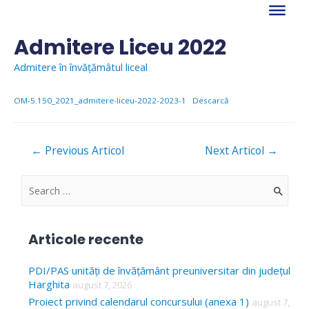
Skip
to
content
Admitere Liceu 2022
Admitere în învățămâtul liceal
OM-5.150_2021_admitere-liceu-2022-2023-1
Descarcă
Navigare
←
Previous Articol
Next Articol
→
în
articole
S
e
a
Articole recente
r
c
PDI/PAS unități de învățământ preuniversitar din județul
Harghita
august 7, 2026
h
Proiect privind calendarul concursului (anexa 1)
august 7,