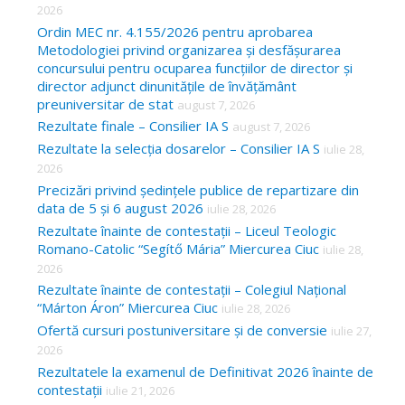
f
2026
o
Ordin MEC nr. 4.155/2026 pentru aprobarea
Metodologiei privind organizarea și desfășurarea
r
concursului pentru ocuparea funcțiilor de director și
:
director adjunct dinunitățile de învățământ
preuniversitar de stat
august 7, 2026
Rezultate finale – Consilier IA S
august 7, 2026
Rezultate la selecția dosarelor – Consilier IA S
iulie 28,
2026
Precizări privind ședințele publice de repartizare din
data de 5 și 6 august 2026
iulie 28, 2026
Rezultate înainte de contestații – Liceul Teologic
Romano-Catolic “Segítő Mária” Miercurea Ciuc
iulie 28,
2026
Rezultate înainte de contestații – Colegiul Național
“Márton Áron” Miercurea Ciuc
iulie 28, 2026
Ofertă cursuri postuniversitare și de conversie
iulie 27,
2026
Rezultatele la examenul de Definitivat 2026 înainte de
contestații
iulie 21, 2026