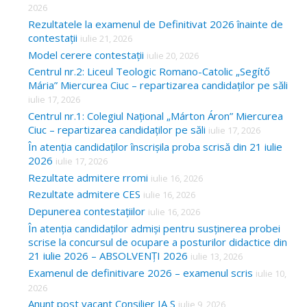
2026
Rezultatele la examenul de Definitivat 2026 înainte de
contestații
iulie 21, 2026
Model cerere contestații
iulie 20, 2026
Centrul nr.2: Liceul Teologic Romano-Catolic „Segítő
Mária” Miercurea Ciuc – repartizarea candidaților pe săli
iulie 17, 2026
Centrul nr.1: Colegiul Național „Márton Áron” Miercurea
Ciuc – repartizarea candidaților pe săli
iulie 17, 2026
În atenția candidaților înscrișila proba scrisă din 21 iulie
2026
iulie 17, 2026
Rezultate admitere rromi
iulie 16, 2026
Rezultate admitere CES
iulie 16, 2026
Depunerea contestațiilor
iulie 16, 2026
În atenția candidaților admiși pentru susținerea probei
scrise la concursul de ocupare a posturilor didactice din
21 iulie 2026 – ABSOLVENȚI 2026
iulie 13, 2026
Examenul de definitivare 2026 – examenul scris
iulie 10,
2026
Anunț post vacant Consilier IA S
iulie 9, 2026