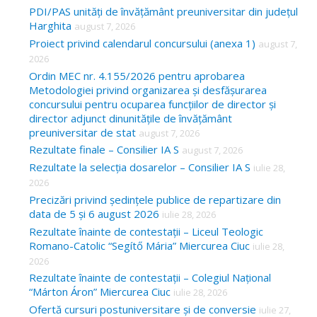
c
PDI/PAS unități de învățământ preuniversitar din județul
Harghita
august 7, 2026
h
Proiect privind calendarul concursului (anexa 1)
august 7,
f
2026
o
Ordin MEC nr. 4.155/2026 pentru aprobarea
Metodologiei privind organizarea și desfășurarea
r
concursului pentru ocuparea funcțiilor de director și
:
director adjunct dinunitățile de învățământ
preuniversitar de stat
august 7, 2026
Rezultate finale – Consilier IA S
august 7, 2026
Rezultate la selecția dosarelor – Consilier IA S
iulie 28,
2026
Precizări privind ședințele publice de repartizare din
data de 5 și 6 august 2026
iulie 28, 2026
Rezultate înainte de contestații – Liceul Teologic
Romano-Catolic “Segítő Mária” Miercurea Ciuc
iulie 28,
2026
Rezultate înainte de contestații – Colegiul Național
“Márton Áron” Miercurea Ciuc
iulie 28, 2026
Ofertă cursuri postuniversitare și de conversie
iulie 27,