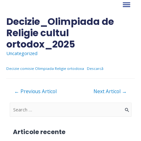
Skip
to
content
Decizie_Olimpiada de
Religie cultul
ortodox_2025
Uncategorized
Decizie comisie Olimpiada Religie ortodoxa
Descarcă
Navigare
←
Previous Articol
Next Articol
→
în
articole
S
e
a
Articole recente
r