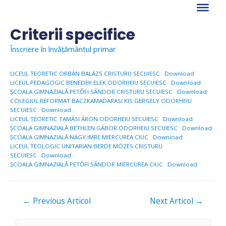
Skip
to
content
Criterii specifice
Înscriere în învățământul primar
LICEUL TEORETIC ORBÁN BALÁZS CRISTURU SECUIESC
Download
LICEUL PEDAGOGIC BENEDEK ELEK ODORHEIU SECUIESC
Download
ŞCOALA GIMNAZIALĂ PETŐFI SÁNDOR CRISTURU SECUIESC
Download
COLEGIUL REFORMAT BACZKAMADARASI KIS GERGELY ODORHEIU
SECUIESC
Download
LICEUL TEORETIC TAMÁSI ÁRON ODORHEIU SECUIESC
Download
ŞCOALA GIMNAZIALĂ BETHLEN GÁBOR ODORHEIU SECUIESC
Download
ŞCOALA GIMNAZIALĂ NAGY IMRE MIERCUREA CIUC
Download
LICEUL TEOLOGIC UNITARIAN BERDE MÓZES CRISTURU
SECUIESC
Download
ŞCOALA GIMNAZIALĂ PETŐFI SÁNDOR MIERCUREA CIUC
Download
Navigare
←
Previous Articol
Next Articol
→
în
articole