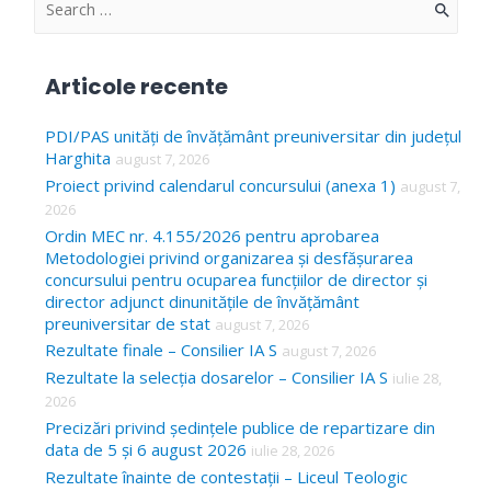
S
e
a
Articole recente
r
c
PDI/PAS unități de învățământ preuniversitar din județul
Harghita
august 7, 2026
h
Proiect privind calendarul concursului (anexa 1)
august 7,
f
2026
o
Ordin MEC nr. 4.155/2026 pentru aprobarea
Metodologiei privind organizarea și desfășurarea
r
concursului pentru ocuparea funcțiilor de director și
:
director adjunct dinunitățile de învățământ
preuniversitar de stat
august 7, 2026
Rezultate finale – Consilier IA S
august 7, 2026
Rezultate la selecția dosarelor – Consilier IA S
iulie 28,
2026
Precizări privind ședințele publice de repartizare din
data de 5 și 6 august 2026
iulie 28, 2026
Rezultate înainte de contestații – Liceul Teologic