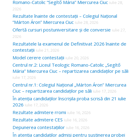
Romano-Catolic “Segítő Mária” Miercurea Ciuc
iulie 28,
2026
Rezultate înainte de contestații – Colegiul Național
“Márton Áron” Miercurea Ciuc
iulie 28, 2026
Ofertă cursuri postuniversitare și de conversie
iulie 27,
2026
Rezultatele la examenul de Definitivat 2026 înainte de
contestații
iulie 21, 2026
Model cerere contestații
iulie 20, 2026
Centrul nr.2: Liceul Teologic Romano-Catolic „Segítő
Mária” Miercurea Ciuc – repartizarea candidaților pe săli
iulie 17, 2026
Centrul nr.1: Colegiul Național „Márton Áron” Miercurea
Ciuc – repartizarea candidaților pe săli
iulie 17, 2026
În atenția candidaților înscrișila proba scrisă din 21 iulie
2026
iulie 17, 2026
Rezultate admitere rromi
iulie 16, 2026
Rezultate admitere CES
iulie 16, 2026
Depunerea contestațiilor
iulie 16, 2026
În atenția candidaților admiși pentru susținerea probei