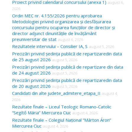
Proiect privind calendarul concursului (anexa 1)
august 6,
f
2026
o
Ordin MEC nr. 4.155/2026 pentru aprobarea
Metodologiei privind organizarea și desfășurarea
r
concursului pentru ocuparea funcțiilor de director și
:
director adjunct dinunitățile de învățământ
preuniversitar de stat
august 6, 2026
Rezultatele interviului – Consilier IA, S
august 5, 2026
Precizări privind ședința publică de repartizaredin data
de 25 august 2026
august 5, 2026
Precizări privind ședința publică de repartizare din data
de 24 august 2026
august 5, 2026
Precizări privind ședința publică de repartizaredin data
de 20 august 2026
august 5, 2026
Candidati din alte judete_admitere_etapa_II
august 4,
2026
Rezultate finale – Liceul Teologic Romano-Catolic
“Segítő Mária” Miercurea Ciuc
august 4, 2026
Rezultate finale – Colegiul Național “Márton Áron”
Miercurea Ciuc
august 4, 2026