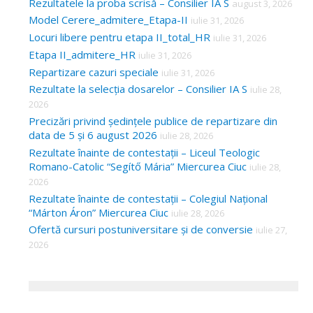
Rezultatele la proba scrisă – Consilier IA S
august 3, 2026
Model Cerere_admitere_Etapa-II
iulie 31, 2026
Locuri libere pentru etapa II_total_HR
iulie 31, 2026
Etapa II_admitere_HR
iulie 31, 2026
Repartizare cazuri speciale
iulie 31, 2026
Rezultate la selecția dosarelor – Consilier IA S
iulie 28,
2026
Precizări privind ședințele publice de repartizare din
data de 5 și 6 august 2026
iulie 28, 2026
Rezultate înainte de contestații – Liceul Teologic
Romano-Catolic “Segítő Mária” Miercurea Ciuc
iulie 28,
2026
Rezultate înainte de contestații – Colegiul Național
“Márton Áron” Miercurea Ciuc
iulie 28, 2026
Ofertă cursuri postuniversitare și de conversie
iulie 27,
2026