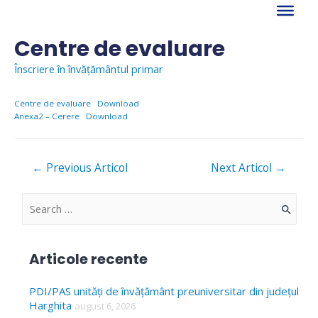
Skip
to
content
Centre de evaluare
Înscriere în învățământul primar
Centre de evaluare
Download
Anexa2 – Cerere
Download
Navigare
←
Previous Articol
Next Articol
→
în
articole
S
e
a
Articole recente
r
c
PDI/PAS unități de învățământ preuniversitar din județul
Harghita
august 6, 2026
h