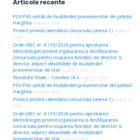
Articole recente
r
c
PDI/PAS unități de învățământ preuniversitar din județul
Harghita
august 7, 2026
h
Proiect privind calendarul concursului (anexa 1)
august 7,
f
2026
o
Ordin MEC nr. 4.155/2026 pentru aprobarea
Metodologiei privind organizarea și desfășurarea
r
concursului pentru ocuparea funcțiilor de director și
:
director adjunct dinunitățile de învățământ
preuniversitar de stat
august 7, 2026
Rezultate finale – Consilier IA S
august 7, 2026
PDI/PAS unități de învățământ preuniversitar din județul
Harghita
august 6, 2026
Proiect privind calendarul concursului (anexa 1)
august 6,
2026
Ordin MEC nr. 4.155/2026 pentru aprobarea
Metodologiei privind organizarea și desfășurarea
concursului pentru ocuparea funcțiilor de director și
director adjunct dinunitățile de învățământ
preuniversitar de stat
august 6, 2026