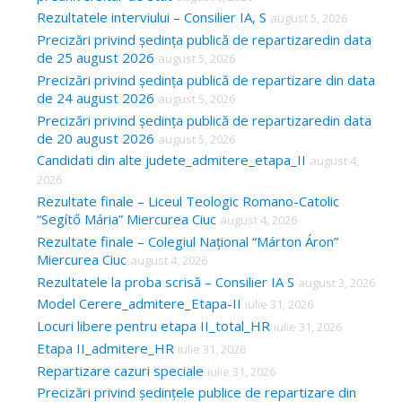
Rezultatele interviului – Consilier IA, S
august 5, 2026
Precizări privind ședința publică de repartizaredin data
de 25 august 2026
august 5, 2026
Precizări privind ședința publică de repartizare din data
de 24 august 2026
august 5, 2026
Precizări privind ședința publică de repartizaredin data
de 20 august 2026
august 5, 2026
Candidati din alte judete_admitere_etapa_II
august 4,
2026
Rezultate finale – Liceul Teologic Romano-Catolic
“Segítő Mária” Miercurea Ciuc
august 4, 2026
Rezultate finale – Colegiul Național “Márton Áron”
Miercurea Ciuc
august 4, 2026
Rezultatele la proba scrisă – Consilier IA S
august 3, 2026
Model Cerere_admitere_Etapa-II
iulie 31, 2026
Locuri libere pentru etapa II_total_HR
iulie 31, 2026
Etapa II_admitere_HR
iulie 31, 2026
Repartizare cazuri speciale
iulie 31, 2026
Precizări privind ședințele publice de repartizare din