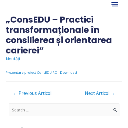
Skip
to
content
„ConsEDU – Practici
transformaționale în
consilierea și orientarea
carierei”
Noutăți
Prezentare proiect ConsEDU RO
Download
Navigare
←
Previous Articol
Next Articol
→
în
articole
S
e
a