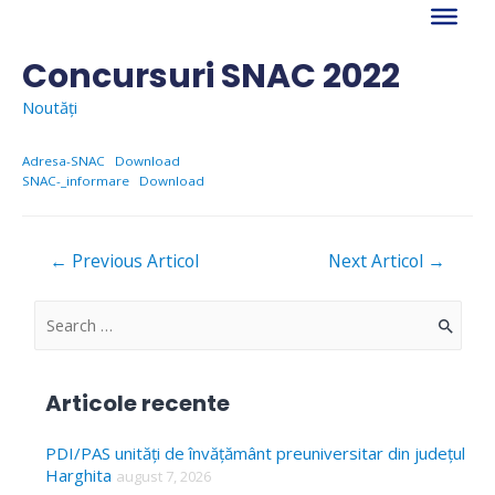
Skip
to
content
Concursuri SNAC 2022
Noutăți
Adresa-SNAC
Download
SNAC-_informare
Download
Navigare
←
Previous Articol
Next Articol
→
în
articole
S
e
a
Articole recente
r
c
PDI/PAS unități de învățământ preuniversitar din județul
Harghita
august 7, 2026
h