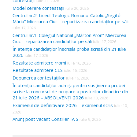
contestații
iulie 21, 2026
Model cerere contestații
iulie 20, 2026
Centrul nr.2: Liceul Teologic Romano-Catolic „Segítő
Mária” Miercurea Ciuc – repartizarea candidaților pe săli
iulie 17, 2026
Centrul nr.1: Colegiul Național „Márton Áron” Miercurea
Ciuc – repartizarea candidaților pe săli
iulie 17, 2026
În atenția candidaților înscrișila proba scrisă din 21 iulie
2026
iulie 17, 2026
Rezultate admitere rromi
iulie 16, 2026
Rezultate admitere CES
iulie 16, 2026
Depunerea contestațiilor
iulie 16, 2026
În atenția candidaților admiși pentru susținerea probei
scrise la concursul de ocupare a posturilor didactice din
21 iulie 2026 – ABSOLVENȚI 2026
iulie 13, 2026
Examenul de definitivare 2026 – examenul scris
iulie 10,
2026
Anunț post vacant Consilier IA S
iulie 9, 2026