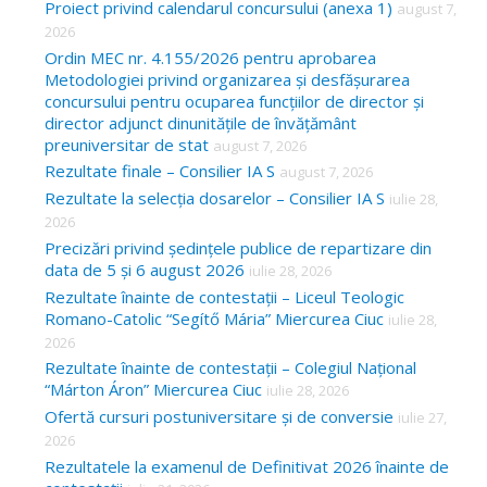
Proiect privind calendarul concursului (anexa 1)
august 7,
f
2026
o
Ordin MEC nr. 4.155/2026 pentru aprobarea
Metodologiei privind organizarea și desfășurarea
r
concursului pentru ocuparea funcțiilor de director și
:
director adjunct dinunitățile de învățământ
preuniversitar de stat
august 7, 2026
Rezultate finale – Consilier IA S
august 7, 2026
Rezultate la selecția dosarelor – Consilier IA S
iulie 28,
2026
Precizări privind ședințele publice de repartizare din
data de 5 și 6 august 2026
iulie 28, 2026
Rezultate înainte de contestații – Liceul Teologic
Romano-Catolic “Segítő Mária” Miercurea Ciuc
iulie 28,
2026
Rezultate înainte de contestații – Colegiul Național
“Márton Áron” Miercurea Ciuc
iulie 28, 2026
Ofertă cursuri postuniversitare și de conversie
iulie 27,
2026
Rezultatele la examenul de Definitivat 2026 înainte de