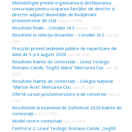
Metodologiei privind organizarea și desfășurarea
r
concursului pentru ocuparea funcțiilor de director și
:
director adjunct dinunitățile de învățământ
preuniversitar de stat
august 7, 2026
Rezultate finale – Consilier IA S
august 7, 2026
Rezultate la selecția dosarelor – Consilier IA S
iulie 28,
2026
Precizări privind ședințele publice de repartizare din
data de 5 și 6 august 2026
iulie 28, 2026
Rezultate înainte de contestații – Liceul Teologic
Romano-Catolic “Segítő Mária” Miercurea Ciuc
iulie 28,
2026
Rezultate înainte de contestații – Colegiul Național
“Márton Áron” Miercurea Ciuc
iulie 28, 2026
Ofertă cursuri postuniversitare și de conversie
iulie 27,
2026
Rezultatele la examenul de Definitivat 2026 înainte de
contestații
iulie 21, 2026
Model cerere contestații
iulie 20, 2026
Centrul nr.2: Liceul Teologic Romano-Catolic „Segítő