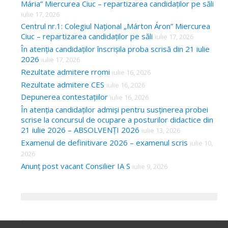
Mária” Miercurea Ciuc – repartizarea candidaților pe săli
iulie 17, 2026
Centrul nr.1: Colegiul Național „Márton Áron” Miercurea
Ciuc – repartizarea candidaților pe săli
iulie 17, 2026
În atenția candidaților înscrișila proba scrisă din 21 iulie
2026
iulie 17, 2026
Rezultate admitere rromi
iulie 16, 2026
Rezultate admitere CES
iulie 16, 2026
Depunerea contestațiilor
iulie 16, 2026
În atenția candidaților admiși pentru susținerea probei
scrise la concursul de ocupare a posturilor didactice din
21 iulie 2026 – ABSOLVENȚI 2026
iulie 13, 2026
Examenul de definitivare 2026 – examenul scris
iulie 10,
2026
Anunț post vacant Consilier IA S
iulie 9, 2026