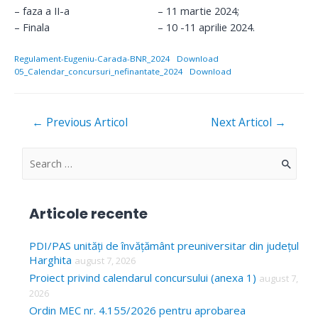
– faza a II-a – 11 martie 2024;
– Finala – 10 -11 aprilie 2024.
Regulament-Eugeniu-Carada-BNR_2024
Download
05_Calendar_concursuri_nefinantate_2024
Download
Navigare
←
Previous Articol
Next Articol
→
în
articole
S
e
a
Articole recente
r
c
PDI/PAS unități de învățământ preuniversitar din județul
Harghita
august 7, 2026
h
Proiect privind calendarul concursului (anexa 1)
august 7,
f
2026
o
Ordin MEC nr. 4.155/2026 pentru aprobarea