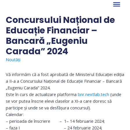
Skip
to
content
Concursului Național de
Educație Financiar –
Bancară „Eugeniu
Carada” 2024
Noutăți
Vă informăm că a fost aprobată de Ministerul Educației ediția
a II-a a Concursului Național de Educație Financiar – Bancară
„Eugeniu Carada” 2024.
Este în curs de actualizare platforma
bnr.nextlab.tech
(unde
se vor putea înscrie elevii claselor a XI-a care doresc să
participe și unde se va desfășura concursul).
Calendar:
– perioada de înscriere – 1– 14 februarie 2024;
– faza I – 24 februarie 2024;