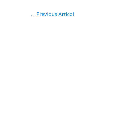
Navigare
←
Previous Articol
în
articole