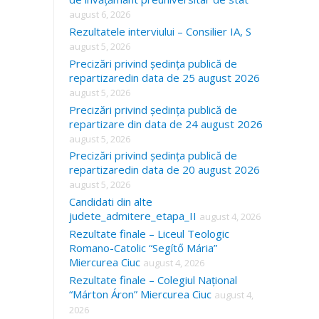
august 6, 2026
Rezultatele interviului – Consilier IA, S
august 5, 2026
Precizări privind ședința publică de
repartizaredin data de 25 august 2026
august 5, 2026
Precizări privind ședința publică de
repartizare din data de 24 august 2026
august 5, 2026
Precizări privind ședința publică de
repartizaredin data de 20 august 2026
august 5, 2026
Candidati din alte
judete_admitere_etapa_II
august 4, 2026
Rezultate finale – Liceul Teologic
Romano-Catolic “Segítő Mária”
Miercurea Ciuc
august 4, 2026
Rezultate finale – Colegiul Național
“Márton Áron” Miercurea Ciuc
august 4,
2026