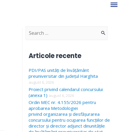
S
e
a
Articole recente
r
PDI/PAS unități de învățământ
c
preuniversitar din județul Harghita
h
august 6, 2026
f
Proiect privind calendarul concursului
(anexa 1)
august 6, 2026
o
Ordin MEC nr. 4.155/2026 pentru
r
aprobarea Metodologiei
privind organizarea și desfășurarea
:
concursului pentru ocuparea funcțiilor de
director și director adjunct dinunitățile
de învățământ preuniversitar de stat