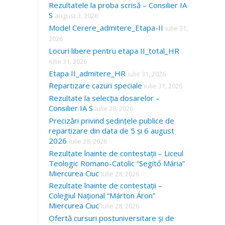
Rezultatele la proba scrisă – Consilier IA
S
august 3, 2026
Model Cerere_admitere_Etapa-II
iulie 31,
2026
Locuri libere pentru etapa II_total_HR
iulie 31, 2026
Etapa II_admitere_HR
iulie 31, 2026
Repartizare cazuri speciale
iulie 31, 2026
Rezultate la selecția dosarelor –
Consilier IA S
iulie 28, 2026
Precizări privind ședințele publice de
repartizare din data de 5 și 6 august
2026
iulie 28, 2026
Rezultate înainte de contestații – Liceul
Teologic Romano-Catolic “Segítő Mária”
Miercurea Ciuc
iulie 28, 2026
Rezultate înainte de contestații –
Colegiul Național “Márton Áron”
Miercurea Ciuc
iulie 28, 2026
Ofertă cursuri postuniversitare și de