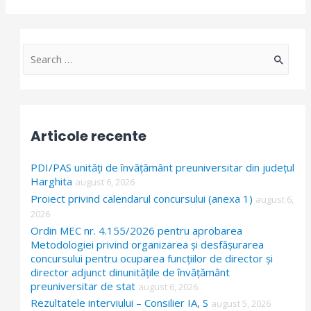
S
e
a
r
Articole recente
c
h
PDI/PAS unități de învățământ preuniversitar din județul
f
Harghita
august 6, 2026
Proiect privind calendarul concursului (anexa 1)
o
august 6,
2026
r
Ordin MEC nr. 4.155/2026 pentru aprobarea
:
Metodologiei privind organizarea și desfășurarea
concursului pentru ocuparea funcțiilor de director și
director adjunct dinunitățile de învățământ
preuniversitar de stat
august 6, 2026
Rezultatele interviului – Consilier IA, S
august 5, 2026