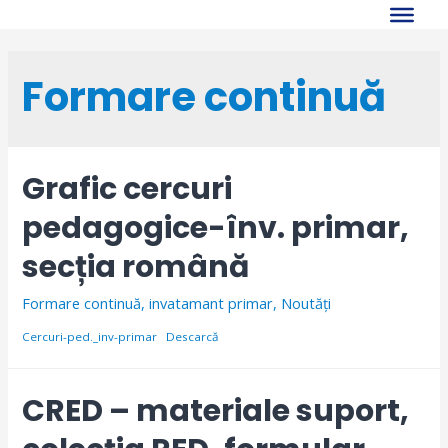
Skip
to
content
Formare continuă
Grafic cercuri
pedagogice-înv. primar,
secția română
Formare continuă
,
invatamant primar
,
Noutăți
Cercuri-ped._inv-primar
Descarcă
CRED – materiale suport,