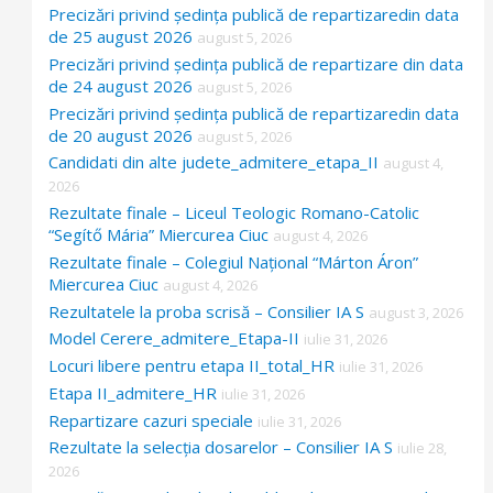
Precizări privind ședința publică de repartizaredin data
de 25 august 2026
august 5, 2026
Precizări privind ședința publică de repartizare din data
de 24 august 2026
august 5, 2026
Precizări privind ședința publică de repartizaredin data
de 20 august 2026
august 5, 2026
Candidati din alte judete_admitere_etapa_II
august 4,
2026
Rezultate finale – Liceul Teologic Romano-Catolic
“Segítő Mária” Miercurea Ciuc
august 4, 2026
Rezultate finale – Colegiul Național “Márton Áron”
Miercurea Ciuc
august 4, 2026
Rezultatele la proba scrisă – Consilier IA S
august 3, 2026
Model Cerere_admitere_Etapa-II
iulie 31, 2026
Locuri libere pentru etapa II_total_HR
iulie 31, 2026
Etapa II_admitere_HR
iulie 31, 2026
Repartizare cazuri speciale
iulie 31, 2026
Rezultate la selecția dosarelor – Consilier IA S
iulie 28,
2026