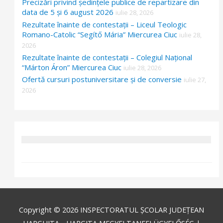
Precizări privind ședințele publice de repartizare din
data de 5 și 6 august 2026
iulie 28, 2026
Rezultate înainte de contestații – Liceul Teologic
Romano-Catolic “Segítő Mária” Miercurea Ciuc
iulie 28,
2026
Rezultate înainte de contestații – Colegiul Național
“Márton Áron” Miercurea Ciuc
iulie 28, 2026
Ofertă cursuri postuniversitare și de conversie
iulie 27,
2026
Copyright © 2026
INSPECTORATUL ȘCOLAR JUDEȚEAN