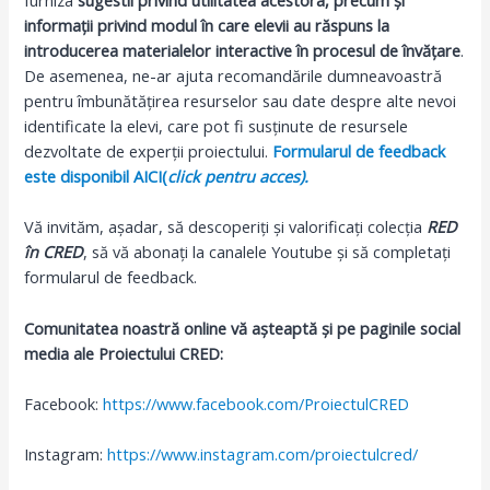
furniza
sugestii privind utilitatea acestora, precum și
informații privind modul în care elevii au răspuns la
introducerea materialelor interactive în procesul de învățare
.
De asemenea, ne-ar ajuta recomandările dumneavoastră
pentru îmbunătățirea resurselor sau date despre alte nevoi
identificate la elevi, care pot fi susținute de resursele
dezvoltate de experții proiectului.
Formularul de feedback
este disponibil AICI(
click pentru acces).
Vă invităm, așadar, să descoperiți și valorificați colecția
RED
în CRED
, să vă abonați la canalele Youtube și să completați
formularul de feedback.
Comunitatea noastră online vă așteaptă și pe paginile social
media ale Proiectului CRED:
Facebook:
https://www.facebook.com/ProiectulCRED
Instagram:
https://www.instagram.com/proiectulcred/