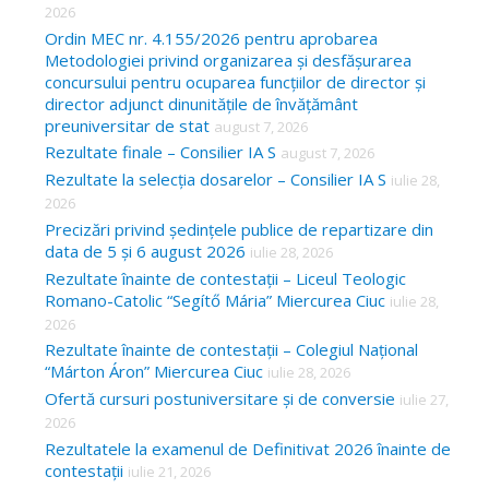
f
2026
o
Ordin MEC nr. 4.155/2026 pentru aprobarea
Metodologiei privind organizarea și desfășurarea
r
concursului pentru ocuparea funcțiilor de director și
:
director adjunct dinunitățile de învățământ
preuniversitar de stat
august 7, 2026
Rezultate finale – Consilier IA S
august 7, 2026
Rezultate la selecția dosarelor – Consilier IA S
iulie 28,
2026
Precizări privind ședințele publice de repartizare din
data de 5 și 6 august 2026
iulie 28, 2026
Rezultate înainte de contestații – Liceul Teologic
Romano-Catolic “Segítő Mária” Miercurea Ciuc
iulie 28,
2026
Rezultate înainte de contestații – Colegiul Național
“Márton Áron” Miercurea Ciuc
iulie 28, 2026
Ofertă cursuri postuniversitare și de conversie
iulie 27,
2026
Rezultatele la examenul de Definitivat 2026 înainte de
contestații
iulie 21, 2026