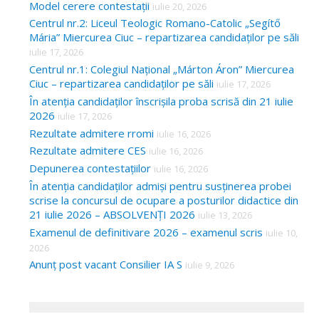
Model cerere contestații
iulie 20, 2026
Centrul nr.2: Liceul Teologic Romano-Catolic „Segítő
Mária” Miercurea Ciuc – repartizarea candidaților pe săli
iulie 17, 2026
Centrul nr.1: Colegiul Național „Márton Áron” Miercurea
Ciuc – repartizarea candidaților pe săli
iulie 17, 2026
În atenția candidaților înscrișila proba scrisă din 21 iulie
2026
iulie 17, 2026
Rezultate admitere rromi
iulie 16, 2026
Rezultate admitere CES
iulie 16, 2026
Depunerea contestațiilor
iulie 16, 2026
În atenția candidaților admiși pentru susținerea probei
scrise la concursul de ocupare a posturilor didactice din
21 iulie 2026 – ABSOLVENȚI 2026
iulie 13, 2026
Examenul de definitivare 2026 – examenul scris
iulie 10,
2026
Anunț post vacant Consilier IA S
iulie 9, 2026