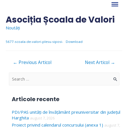
Skip
to
content
Asociția Școala de Valori
Noutăți
5677-scoala-de-valori-plesu-siposi-
Download
Navigare
←
Previous Articol
Next Articol
→
în
articole
S
e
a
Articole recente
r
c
PDI/PAS unități de învățământ preuniversitar din județul
Harghita
august 7, 2026
h
Proiect privind calendarul concursului (anexa 1)
august 7,