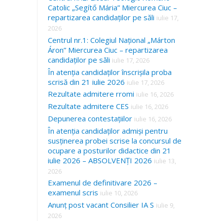
Catolic „Segítő Mária” Miercurea Ciuc –
repartizarea candidaților pe săli
iulie 17,
2026
Centrul nr.1: Colegiul Național „Márton
Áron” Miercurea Ciuc – repartizarea
candidaților pe săli
iulie 17, 2026
În atenția candidaților înscrișila proba
scrisă din 21 iulie 2026
iulie 17, 2026
Rezultate admitere rromi
iulie 16, 2026
Rezultate admitere CES
iulie 16, 2026
Depunerea contestațiilor
iulie 16, 2026
În atenția candidaților admiși pentru
susținerea probei scrise la concursul de
ocupare a posturilor didactice din 21
iulie 2026 – ABSOLVENȚI 2026
iulie 13,
2026
Examenul de definitivare 2026 –
examenul scris
iulie 10, 2026
Anunț post vacant Consilier IA S
iulie 9,
2026