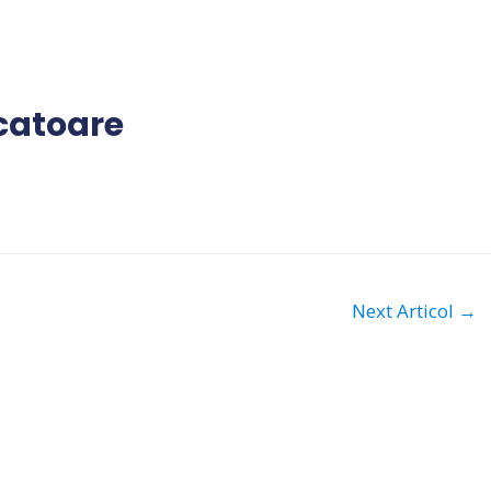
catoare
Next Articol
→