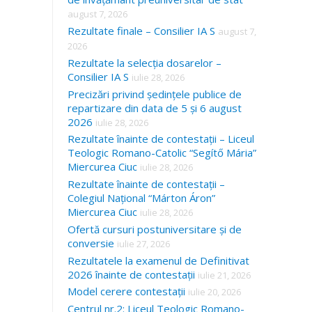
august 7, 2026
Rezultate finale – Consilier IA S
august 7,
2026
Rezultate la selecția dosarelor –
Consilier IA S
iulie 28, 2026
Precizări privind ședințele publice de
repartizare din data de 5 și 6 august
2026
iulie 28, 2026
Rezultate înainte de contestații – Liceul
Teologic Romano-Catolic “Segítő Mária”
Miercurea Ciuc
iulie 28, 2026
Rezultate înainte de contestații –
Colegiul Național “Márton Áron”
Miercurea Ciuc
iulie 28, 2026
Ofertă cursuri postuniversitare și de
conversie
iulie 27, 2026
Rezultatele la examenul de Definitivat
2026 înainte de contestații
iulie 21, 2026
Model cerere contestații
iulie 20, 2026
Centrul nr.2: Liceul Teologic Romano-