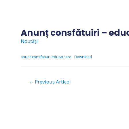
Skip
to
content
Anunț consfătuiri – edu
Noutăți
anunt-consfatuiri-educatoare
Download
Navigare
←
Previous Articol
în
articole