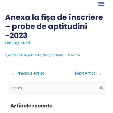
Skip
to
content
Anexa la fișa de înscriere
– probe de aptitudini
-2023
Uncategorized
2_Anexa-la-Fisa_Admitere_2023_aptitudini
Descarcă
Navigare
←
Previous Articol
Next Articol
→
în
articole
S
e
a
Articole recente
r