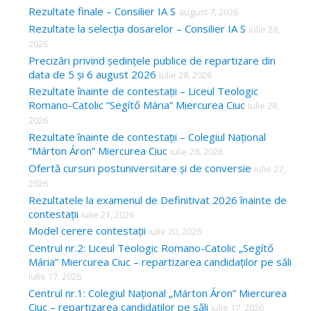
c
Rezultate finale – Consilier IA S
august 7, 2026
Rezultate la selecția dosarelor – Consilier IA S
iulie 28,
h
2026
f
Precizări privind ședințele publice de repartizare din
o
data de 5 și 6 august 2026
iulie 28, 2026
r
Rezultate înainte de contestații – Liceul Teologic
Romano-Catolic “Segítő Mária” Miercurea Ciuc
iulie 28,
:
2026
Rezultate înainte de contestații – Colegiul Național
“Márton Áron” Miercurea Ciuc
iulie 28, 2026
Ofertă cursuri postuniversitare și de conversie
iulie 27,
2026
Rezultatele la examenul de Definitivat 2026 înainte de
contestații
iulie 21, 2026
Model cerere contestații
iulie 20, 2026
Centrul nr.2: Liceul Teologic Romano-Catolic „Segítő
Mária” Miercurea Ciuc – repartizarea candidaților pe săli
iulie 17, 2026
Centrul nr.1: Colegiul Național „Márton Áron” Miercurea
Ciuc – repartizarea candidaților pe săli
iulie 17, 2026