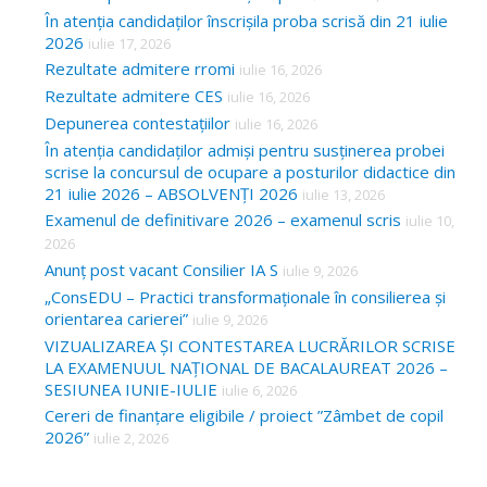
În atenția candidaților înscrișila proba scrisă din 21 iulie
2026
iulie 17, 2026
Rezultate admitere rromi
iulie 16, 2026
Rezultate admitere CES
iulie 16, 2026
Depunerea contestațiilor
iulie 16, 2026
În atenția candidaților admiși pentru susținerea probei
scrise la concursul de ocupare a posturilor didactice din
21 iulie 2026 – ABSOLVENȚI 2026
iulie 13, 2026
Examenul de definitivare 2026 – examenul scris
iulie 10,
2026
Anunț post vacant Consilier IA S
iulie 9, 2026
„ConsEDU – Practici transformaționale în consilierea și
orientarea carierei”
iulie 9, 2026
VIZUALIZAREA ȘI CONTESTAREA LUCRĂRILOR SCRISE
LA EXAMENUUL NAȚIONAL DE BACALAUREAT 2026 –
SESIUNEA IUNIE-IULIE
iulie 6, 2026
Cereri de finanțare eligibile / proiect ”Zâmbet de copil
2026”
iulie 2, 2026