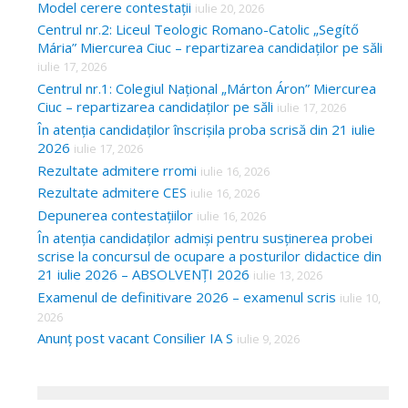
Model cerere contestații
iulie 20, 2026
Centrul nr.2: Liceul Teologic Romano-Catolic „Segítő
Mária” Miercurea Ciuc – repartizarea candidaților pe săli
iulie 17, 2026
Centrul nr.1: Colegiul Național „Márton Áron” Miercurea
Ciuc – repartizarea candidaților pe săli
iulie 17, 2026
În atenția candidaților înscrișila proba scrisă din 21 iulie
2026
iulie 17, 2026
Rezultate admitere rromi
iulie 16, 2026
Rezultate admitere CES
iulie 16, 2026
Depunerea contestațiilor
iulie 16, 2026
În atenția candidaților admiși pentru susținerea probei
scrise la concursul de ocupare a posturilor didactice din
21 iulie 2026 – ABSOLVENȚI 2026
iulie 13, 2026
Examenul de definitivare 2026 – examenul scris
iulie 10,
2026
Anunț post vacant Consilier IA S
iulie 9, 2026