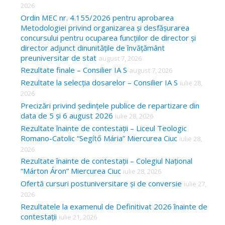
f
2026
o
Ordin MEC nr. 4.155/2026 pentru aprobarea
Metodologiei privind organizarea și desfășurarea
r
concursului pentru ocuparea funcțiilor de director și
:
director adjunct dinunitățile de învățământ
preuniversitar de stat
august 7, 2026
Rezultate finale – Consilier IA S
august 7, 2026
Rezultate la selecția dosarelor – Consilier IA S
iulie 28,
2026
Precizări privind ședințele publice de repartizare din
data de 5 și 6 august 2026
iulie 28, 2026
Rezultate înainte de contestații – Liceul Teologic
Romano-Catolic “Segítő Mária” Miercurea Ciuc
iulie 28,
2026
Rezultate înainte de contestații – Colegiul Național
“Márton Áron” Miercurea Ciuc
iulie 28, 2026
Ofertă cursuri postuniversitare și de conversie
iulie 27,
2026
Rezultatele la examenul de Definitivat 2026 înainte de
contestații
iulie 21, 2026