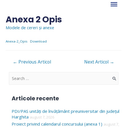
Skip
to
content
Anexa 2 Opis
Modele de cereri și anexe
Anexa-2_Opis
Download
Navigare
←
Previous Articol
Next Articol
→
în
articole
S
e
a
Articole recente
r
c
PDI/PAS unități de învățământ preuniversitar din județul
Harghita
august 7, 2026
h
Proiect privind calendarul concursului (anexa 1)
august 7,