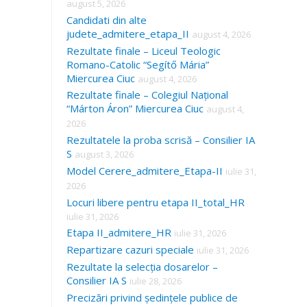
august 5, 2026
Candidati din alte
judete_admitere_etapa_II
august 4, 2026
Rezultate finale – Liceul Teologic
Romano-Catolic “Segítő Mária”
Miercurea Ciuc
august 4, 2026
Rezultate finale – Colegiul Național
“Márton Áron” Miercurea Ciuc
august 4,
2026
Rezultatele la proba scrisă – Consilier IA
S
august 3, 2026
Model Cerere_admitere_Etapa-II
iulie 31,
2026
Locuri libere pentru etapa II_total_HR
iulie 31, 2026
Etapa II_admitere_HR
iulie 31, 2026
Repartizare cazuri speciale
iulie 31, 2026
Rezultate la selecția dosarelor –
Consilier IA S
iulie 28, 2026
Precizări privind ședințele publice de