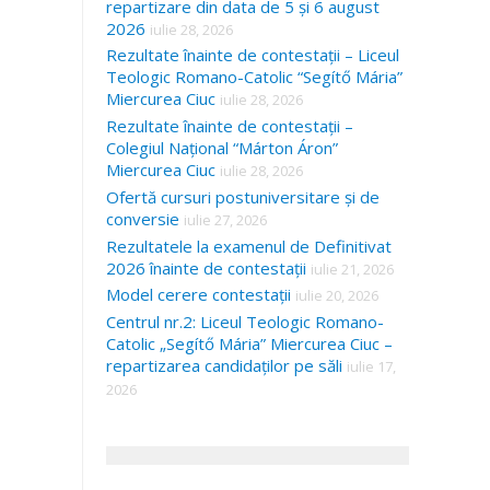
repartizare din data de 5 și 6 august
2026
iulie 28, 2026
Rezultate înainte de contestații – Liceul
Teologic Romano-Catolic “Segítő Mária”
Miercurea Ciuc
iulie 28, 2026
Rezultate înainte de contestații –
Colegiul Național “Márton Áron”
Miercurea Ciuc
iulie 28, 2026
Ofertă cursuri postuniversitare și de
conversie
iulie 27, 2026
Rezultatele la examenul de Definitivat
2026 înainte de contestații
iulie 21, 2026
Model cerere contestații
iulie 20, 2026
Centrul nr.2: Liceul Teologic Romano-
Catolic „Segítő Mária” Miercurea Ciuc –
repartizarea candidaților pe săli
iulie 17,
2026