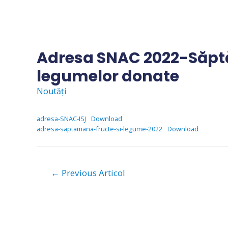
Skip
to
content
Adresa SNAC 2022-Săptă
legumelor donate
Noutăți
adresa-SNAC-ISJ
Download
adresa-saptamana-fructe-si-legume-2022
Download
Navigare
←
Previous Articol
în
articole