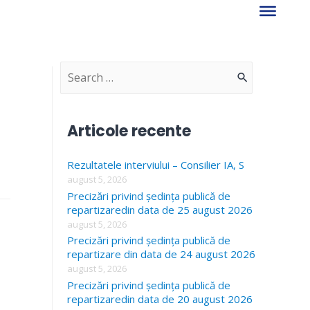
S
e
a
Articole recente
r
Rezultatele interviului – Consilier IA, S
c
august 5, 2026
h
Precizări privind ședința publică de
f
repartizaredin data de 25 august 2026
august 5, 2026
o
Precizări privind ședința publică de
r
repartizare din data de 24 august 2026
august 5, 2026
:
Precizări privind ședința publică de
repartizaredin data de 20 august 2026