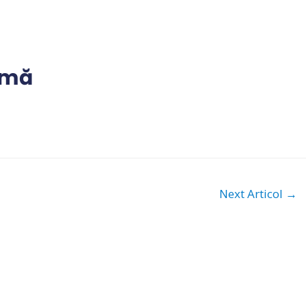
limă
Next Articol
→