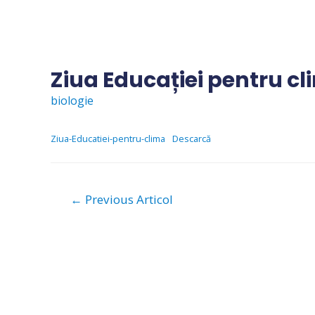
Skip
to
content
Ziua Educației pentru c
biologie
Ziua-Educatiei-pentru-clima
Descarcă
Navigare
←
Previous Articol
în
articole