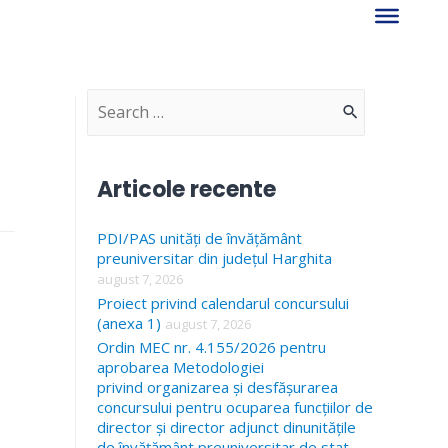
S
e
a
Articole recente
r
PDI/PAS unități de învățământ
c
preuniversitar din județul Harghita
h
august 7, 2026
f
Proiect privind calendarul concursului
(anexa 1)
august 7, 2026
o
Ordin MEC nr. 4.155/2026 pentru
r
aprobarea Metodologiei
privind organizarea și desfășurarea
:
concursului pentru ocuparea funcțiilor de
director și director adjunct dinunitățile
de învățământ preuniversitar de stat