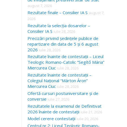
august 7, 2026
Rezultate finale – Consilier IA S
august 7,
2026
Rezultate la selecția dosarelor –
Consilier IA S
iulie 28, 2026
Precizări privind ședințele publice de
repartizare din data de 5 și 6 august
2026
iulie 28, 2026
Rezultate înainte de contestații – Liceul
Teologic Romano-Catolic “Segítő Mária”
Miercurea Ciuc
iulie 28, 2026
Rezultate înainte de contestații –
Colegiul Național “Márton Áron”
Miercurea Ciuc
iulie 28, 2026
Ofertă cursuri postuniversitare și de
conversie
iulie 27, 2026
Rezultatele la examenul de Definitivat
2026 înainte de contestații
iulie 21, 2026
Model cerere contestații
iulie 20, 2026
Centrul nr.2: Liceul Teologic Romano-