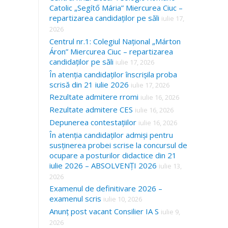
Catolic „Segítő Mária” Miercurea Ciuc –
repartizarea candidaților pe săli
iulie 17,
2026
Centrul nr.1: Colegiul Național „Márton
Áron” Miercurea Ciuc – repartizarea
candidaților pe săli
iulie 17, 2026
În atenția candidaților înscrișila proba
scrisă din 21 iulie 2026
iulie 17, 2026
Rezultate admitere rromi
iulie 16, 2026
Rezultate admitere CES
iulie 16, 2026
Depunerea contestațiilor
iulie 16, 2026
În atenția candidaților admiși pentru
susținerea probei scrise la concursul de
ocupare a posturilor didactice din 21
iulie 2026 – ABSOLVENȚI 2026
iulie 13,
2026
Examenul de definitivare 2026 –
examenul scris
iulie 10, 2026
Anunț post vacant Consilier IA S
iulie 9,
2026