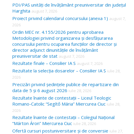
c
PDI/PAS unități de învățământ preuniversitar din județul
Harghita
august 7, 2026
h
Proiect privind calendarul concursului (anexa 1)
august 7,
f
2026
o
Ordin MEC nr. 4.155/2026 pentru aprobarea
Metodologiei privind organizarea și desfășurarea
r
concursului pentru ocuparea funcțiilor de director și
:
director adjunct dinunitățile de învățământ
preuniversitar de stat
august 7, 2026
Rezultate finale – Consilier IA S
august 7, 2026
Rezultate la selecția dosarelor – Consilier IA S
iulie 28,
2026
Precizări privind ședințele publice de repartizare din
data de 5 și 6 august 2026
iulie 28, 2026
Rezultate înainte de contestații – Liceul Teologic
Romano-Catolic “Segítő Mária” Miercurea Ciuc
iulie 28,
2026
Rezultate înainte de contestații – Colegiul Național
“Márton Áron” Miercurea Ciuc
iulie 28, 2026
Ofertă cursuri postuniversitare și de conversie
iulie 27,