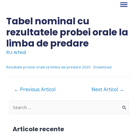
Skip
to
content
Tabel nominal cu
rezultatele probei orale la
limba de predare
RU Arhivă
Rezultate probei orale la limba de predare 2025
Download
Navigare
←
Previous Articol
Next Articol
→
în
articole
S
e
a
Articole recente
r