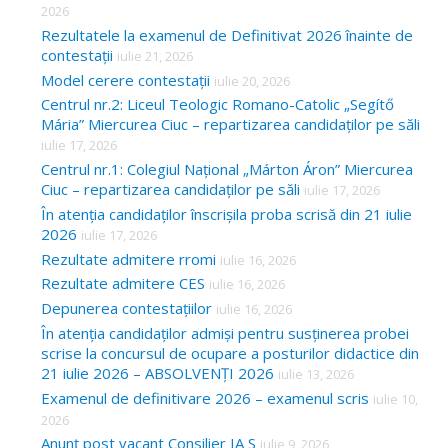
2026
Rezultatele la examenul de Definitivat 2026 înainte de
contestații
iulie 21, 2026
Model cerere contestații
iulie 20, 2026
Centrul nr.2: Liceul Teologic Romano-Catolic „Segítő
Mária” Miercurea Ciuc – repartizarea candidaților pe săli
iulie 17, 2026
Centrul nr.1: Colegiul Național „Márton Áron” Miercurea
Ciuc – repartizarea candidaților pe săli
iulie 17, 2026
În atenția candidaților înscrișila proba scrisă din 21 iulie
2026
iulie 17, 2026
Rezultate admitere rromi
iulie 16, 2026
Rezultate admitere CES
iulie 16, 2026
Depunerea contestațiilor
iulie 16, 2026
În atenția candidaților admiși pentru susținerea probei
scrise la concursul de ocupare a posturilor didactice din
21 iulie 2026 – ABSOLVENȚI 2026
iulie 13, 2026
Examenul de definitivare 2026 – examenul scris
iulie 10,
2026
Anunț post vacant Consilier IA S
iulie 9, 2026