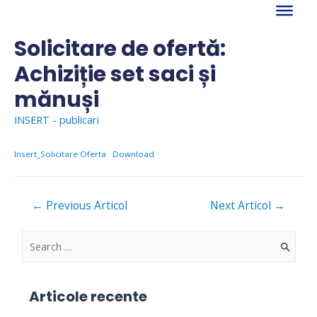
Skip
to
content
Solicitare de ofertă:
Achiziție set saci și
mănuși
INSERT - publicari
Insert_Solicitare Oferta
Download
Navigare
←
Previous Articol
Next Articol
→
în
articole
S
e
a
Articole recente
r