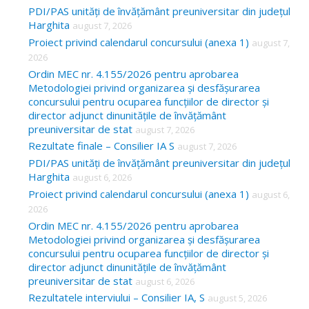
c
PDI/PAS unități de învățământ preuniversitar din județul
Harghita
august 7, 2026
h
Proiect privind calendarul concursului (anexa 1)
august 7,
f
2026
o
Ordin MEC nr. 4.155/2026 pentru aprobarea
Metodologiei privind organizarea și desfășurarea
r
concursului pentru ocuparea funcțiilor de director și
:
director adjunct dinunitățile de învățământ
preuniversitar de stat
august 7, 2026
Rezultate finale – Consilier IA S
august 7, 2026
PDI/PAS unități de învățământ preuniversitar din județul
Harghita
august 6, 2026
Proiect privind calendarul concursului (anexa 1)
august 6,
2026
Ordin MEC nr. 4.155/2026 pentru aprobarea
Metodologiei privind organizarea și desfășurarea
concursului pentru ocuparea funcțiilor de director și
director adjunct dinunitățile de învățământ
preuniversitar de stat
august 6, 2026
Rezultatele interviului – Consilier IA, S
august 5, 2026