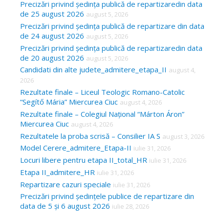
Precizări privind ședința publică de repartizaredin data
de 25 august 2026
august 5, 2026
Precizări privind ședința publică de repartizare din data
de 24 august 2026
august 5, 2026
Precizări privind ședința publică de repartizaredin data
de 20 august 2026
august 5, 2026
Candidati din alte judete_admitere_etapa_II
august 4,
2026
Rezultate finale – Liceul Teologic Romano-Catolic
“Segítő Mária” Miercurea Ciuc
august 4, 2026
Rezultate finale – Colegiul Național “Márton Áron”
Miercurea Ciuc
august 4, 2026
Rezultatele la proba scrisă – Consilier IA S
august 3, 2026
Model Cerere_admitere_Etapa-II
iulie 31, 2026
Locuri libere pentru etapa II_total_HR
iulie 31, 2026
Etapa II_admitere_HR
iulie 31, 2026
Repartizare cazuri speciale
iulie 31, 2026
Precizări privind ședințele publice de repartizare din
data de 5 și 6 august 2026
iulie 28, 2026