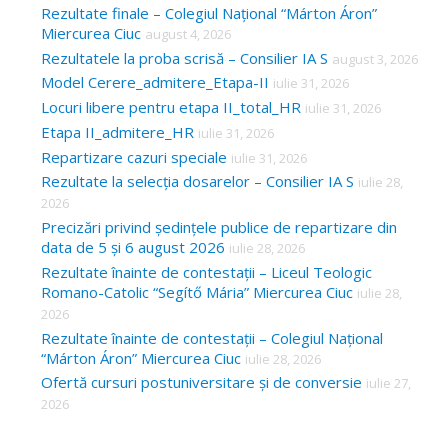
Rezultate finale – Colegiul Național “Márton Áron”
Miercurea Ciuc
august 4, 2026
Rezultatele la proba scrisă – Consilier IA S
august 3, 2026
Model Cerere_admitere_Etapa-II
iulie 31, 2026
Locuri libere pentru etapa II_total_HR
iulie 31, 2026
Etapa II_admitere_HR
iulie 31, 2026
Repartizare cazuri speciale
iulie 31, 2026
Rezultate la selecția dosarelor – Consilier IA S
iulie 28,
2026
Precizări privind ședințele publice de repartizare din
data de 5 și 6 august 2026
iulie 28, 2026
Rezultate înainte de contestații – Liceul Teologic
Romano-Catolic “Segítő Mária” Miercurea Ciuc
iulie 28,
2026
Rezultate înainte de contestații – Colegiul Național
“Márton Áron” Miercurea Ciuc
iulie 28, 2026
Ofertă cursuri postuniversitare și de conversie
iulie 27,
2026