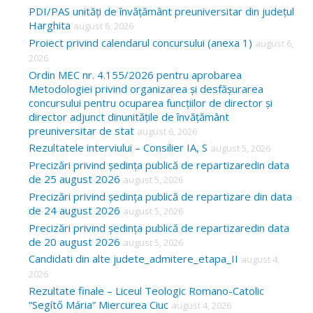
c
PDI/PAS unități de învățământ preuniversitar din județul
Harghita
august 6, 2026
h
Proiect privind calendarul concursului (anexa 1)
august 6,
f
2026
o
Ordin MEC nr. 4.155/2026 pentru aprobarea
Metodologiei privind organizarea și desfășurarea
r
concursului pentru ocuparea funcțiilor de director și
:
director adjunct dinunitățile de învățământ
preuniversitar de stat
august 6, 2026
Rezultatele interviului – Consilier IA, S
august 5, 2026
Precizări privind ședința publică de repartizaredin data
de 25 august 2026
august 5, 2026
Precizări privind ședința publică de repartizare din data
de 24 august 2026
august 5, 2026
Precizări privind ședința publică de repartizaredin data
de 20 august 2026
august 5, 2026
Candidati din alte judete_admitere_etapa_II
august 4,
2026
Rezultate finale – Liceul Teologic Romano-Catolic
“Segítő Mária” Miercurea Ciuc
august 4, 2026