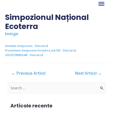
Skip
to
content
Simpozionul Național
Ecoterra
biologie
Invitatie-Simpozion
Descarcă
Prezentare-Simpozion-Ecoterra_ed-XIV
Descarcă
2022FORMULAR
Descarcă
Navigare
←
Previous Articol
Next Articol
→
în
articole
S
e
a
Articole recente
r