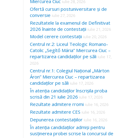
Miercurea Ciuc
iulie 28, 2026
Ofertă cursuri postuniversitare și de
conversie
iulie 27, 2026
Rezultatele la examenul de Definitivat
2026 înainte de contestații
iulie 21, 2026
Model cerere contestații
iulie 20, 2026
Centrul nr.2: Liceul Teologic Romano-
Catolic „Segítő Mária” Miercurea Ciuc –
repartizarea candidaților pe săli
iulie 17,
2026
Centrul nr.1: Colegiul Național „Márton
Áron” Miercurea Ciuc – repartizarea
candidaților pe săli
iulie 17, 2026
În atenția candidaților înscrișila proba
scrisă din 21 iulie 2026
iulie 17, 2026
Rezultate admitere rromi
iulie 16, 2026
Rezultate admitere CES
iulie 16, 2026
Depunerea contestațiilor
iulie 16, 2026
În atenția candidaților admiși pentru
susținerea probei scrise la concursul de