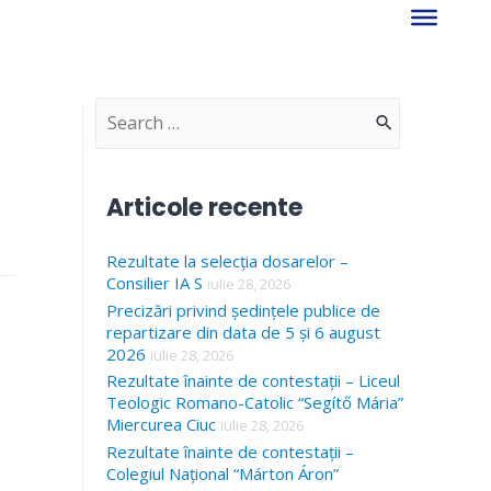
S
e
a
Articole recente
r
Rezultate la selecția dosarelor –
c
Consilier IA S
iulie 28, 2026
h
Precizări privind ședințele publice de
f
repartizare din data de 5 și 6 august
2026
iulie 28, 2026
o
Rezultate înainte de contestații – Liceul
r
Teologic Romano-Catolic “Segítő Mária”
Miercurea Ciuc
iulie 28, 2026
:
Rezultate înainte de contestații –
Colegiul Național “Márton Áron”