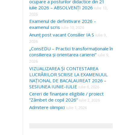
ocupare a posturilor didactice din 21
iulie 2026 – ABSOLVENȚI 2026
iulie 13,
2026
Examenul de definitivare 2026 –
examenul scris
iulie 10, 2026
Anunț post vacant Consilier IA S
iulie 9,
2026
„ConsEDU – Practici transformaționale în
consilierea și orientarea carierei”
iulie 9,
2026
VIZUALIZAREA ȘI CONTESTAREA
LUCRĂRILOR SCRISE LA EXAMENUUL
NAȚIONAL DE BACALAUREAT 2026 –
SESIUNEA IUNIE-IULIE
iulie 6, 2026
Cereri de finanțare eligibile / proiect
”Zâmbet de copil 2026”
iulie 2, 2026
Admitere olimpici
iulie 1, 2026