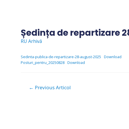
Skip
to
content
Ședința de repartizare 
RU Arhivă
Sedinta-publica-de-repartizare-28-august-2025
Download
Posturi_pentru_20250828
Download
Navigare
←
Previous Articol
în
articole