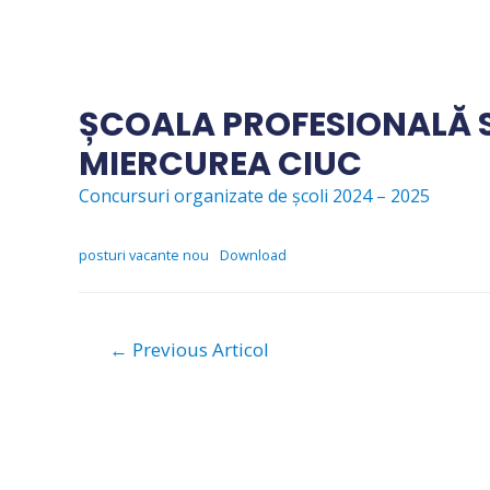
Skip
to
content
ȘCOALA PROFESIONALĂ 
MIERCUREA CIUC
Concursuri organizate de școli 2024 – 2025
posturi vacante nou
Download
Navigare
←
Previous Articol
în
articole