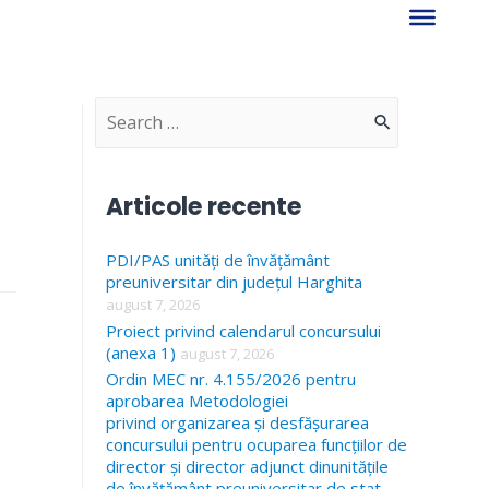
S
e
a
Articole recente
r
PDI/PAS unități de învățământ
c
preuniversitar din județul Harghita
h
august 7, 2026
f
Proiect privind calendarul concursului
(anexa 1)
august 7, 2026
o
Ordin MEC nr. 4.155/2026 pentru
r
aprobarea Metodologiei
privind organizarea și desfășurarea
:
concursului pentru ocuparea funcțiilor de
director și director adjunct dinunitățile
de învățământ preuniversitar de stat