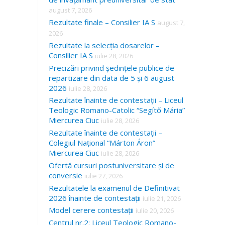
august 7, 2026
Rezultate finale – Consilier IA S
august 7,
2026
Rezultate la selecția dosarelor –
Consilier IA S
iulie 28, 2026
Precizări privind ședințele publice de
repartizare din data de 5 și 6 august
2026
iulie 28, 2026
Rezultate înainte de contestații – Liceul
Teologic Romano-Catolic “Segítő Mária”
Miercurea Ciuc
iulie 28, 2026
Rezultate înainte de contestații –
Colegiul Național “Márton Áron”
Miercurea Ciuc
iulie 28, 2026
Ofertă cursuri postuniversitare și de
conversie
iulie 27, 2026
Rezultatele la examenul de Definitivat
2026 înainte de contestații
iulie 21, 2026
Model cerere contestații
iulie 20, 2026
Centrul nr.2: Liceul Teologic Romano-