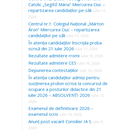
Catolic „Segítő Mária” Miercurea Ciuc –
repartizarea candidaților pe săli
iulie 17,
2026
Centrul nr.1: Colegiul Național „Márton
Áron” Miercurea Ciuc – repartizarea
candidaților pe săli
iulie 17, 2026
În atenția candidaților înscrișila proba
scrisă din 21 iulie 2026
iulie 17, 2026
Rezultate admitere rromi
iulie 16, 2026
Rezultate admitere CES
iulie 16, 2026
Depunerea contestațiilor
iulie 16, 2026
În atenția candidaților admiși pentru
susținerea probei scrise la concursul de
ocupare a posturilor didactice din 21
iulie 2026 – ABSOLVENȚI 2026
iulie 13,
2026
Examenul de definitivare 2026 –
examenul scris
iulie 10, 2026
Anunț post vacant Consilier IA S
iulie 9,
2026