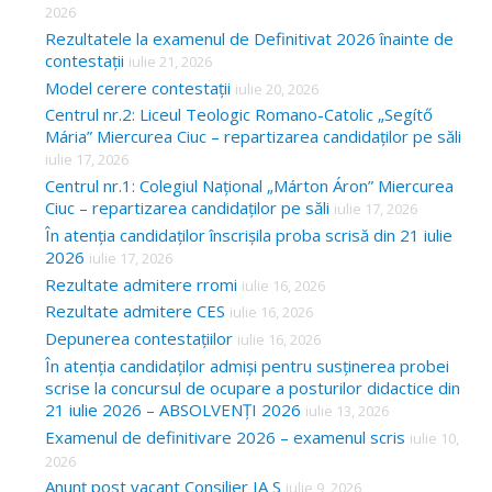
2026
Rezultatele la examenul de Definitivat 2026 înainte de
contestații
iulie 21, 2026
Model cerere contestații
iulie 20, 2026
Centrul nr.2: Liceul Teologic Romano-Catolic „Segítő
Mária” Miercurea Ciuc – repartizarea candidaților pe săli
iulie 17, 2026
Centrul nr.1: Colegiul Național „Márton Áron” Miercurea
Ciuc – repartizarea candidaților pe săli
iulie 17, 2026
În atenția candidaților înscrișila proba scrisă din 21 iulie
2026
iulie 17, 2026
Rezultate admitere rromi
iulie 16, 2026
Rezultate admitere CES
iulie 16, 2026
Depunerea contestațiilor
iulie 16, 2026
În atenția candidaților admiși pentru susținerea probei
scrise la concursul de ocupare a posturilor didactice din
21 iulie 2026 – ABSOLVENȚI 2026
iulie 13, 2026
Examenul de definitivare 2026 – examenul scris
iulie 10,
2026
Anunț post vacant Consilier IA S
iulie 9, 2026