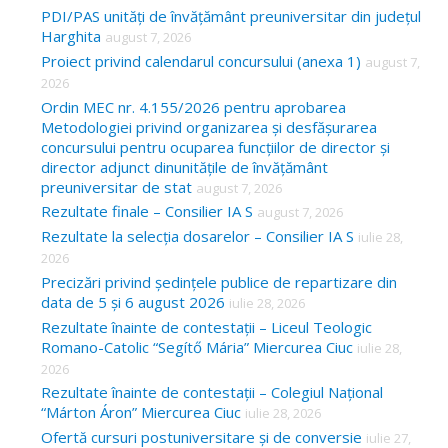
c
PDI/PAS unități de învățământ preuniversitar din județul
Harghita
august 7, 2026
h
Proiect privind calendarul concursului (anexa 1)
august 7,
f
2026
o
Ordin MEC nr. 4.155/2026 pentru aprobarea
Metodologiei privind organizarea și desfășurarea
r
concursului pentru ocuparea funcțiilor de director și
:
director adjunct dinunitățile de învățământ
preuniversitar de stat
august 7, 2026
Rezultate finale – Consilier IA S
august 7, 2026
Rezultate la selecția dosarelor – Consilier IA S
iulie 28,
2026
Precizări privind ședințele publice de repartizare din
data de 5 și 6 august 2026
iulie 28, 2026
Rezultate înainte de contestații – Liceul Teologic
Romano-Catolic “Segítő Mária” Miercurea Ciuc
iulie 28,
2026
Rezultate înainte de contestații – Colegiul Național
“Márton Áron” Miercurea Ciuc
iulie 28, 2026
Ofertă cursuri postuniversitare și de conversie
iulie 27,