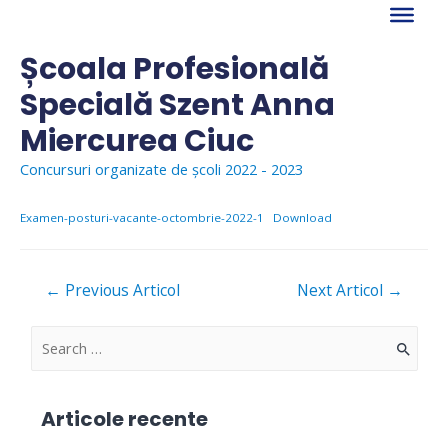
Skip
to
content
Școala Profesională
Specială Szent Anna
Miercurea Ciuc
Concursuri organizate de școli 2022 - 2023
Examen-posturi-vacante-octombrie-2022-1
Download
Navigare
←
Previous Articol
Next Articol
→
în
articole
S
e
a
Articole recente
r