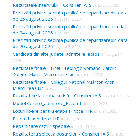
c
Rezultatele interviului – Consilier IA, S
august 5, 2026
Precizări privind ședința publică de repartizaredin data
h
de 25 august 2026
august 5, 2026
f
Precizări privind ședința publică de repartizare din data
o
de 24 august 2026
august 5, 2026
Precizări privind ședința publică de repartizaredin data
r
de 20 august 2026
august 5, 2026
:
Candidati din alte judete_admitere_etapa_II
august 4,
2026
Rezultate finale – Liceul Teologic Romano-Catolic
“Segítő Mária” Miercurea Ciuc
august 4, 2026
Rezultate finale – Colegiul Național “Márton Áron”
Miercurea Ciuc
august 4, 2026
Rezultatele la proba scrisă – Consilier IA S
august 3, 2026
Model Cerere_admitere_Etapa-II
iulie 31, 2026
Locuri libere pentru etapa II_total_HR
iulie 31, 2026
Etapa II_admitere_HR
iulie 31, 2026
Repartizare cazuri speciale
iulie 31, 2026
Rezultate la selecția dosarelor – Consilier IA S
iulie 28,