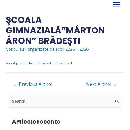
Skip
to
content
ŞCOALA
GIMNAZIALĂ”MÁRTON
ÁRON” BRĂDEŞTI
Concursuri organizate de școli 2025 – 2026
Anunt post didactic Bradesti
Download
Navigare
←
Previous Articol
Next Articol
→
în
articole
S
e
a
Articole recente
r