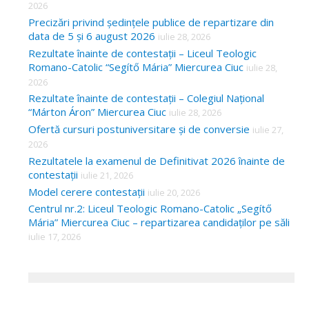
2026
Precizări privind ședințele publice de repartizare din
data de 5 și 6 august 2026
iulie 28, 2026
Rezultate înainte de contestații – Liceul Teologic
Romano-Catolic “Segítő Mária” Miercurea Ciuc
iulie 28,
2026
Rezultate înainte de contestații – Colegiul Național
“Márton Áron” Miercurea Ciuc
iulie 28, 2026
Ofertă cursuri postuniversitare și de conversie
iulie 27,
2026
Rezultatele la examenul de Definitivat 2026 înainte de
contestații
iulie 21, 2026
Model cerere contestații
iulie 20, 2026
Centrul nr.2: Liceul Teologic Romano-Catolic „Segítő
Mária” Miercurea Ciuc – repartizarea candidaților pe săli
iulie 17, 2026