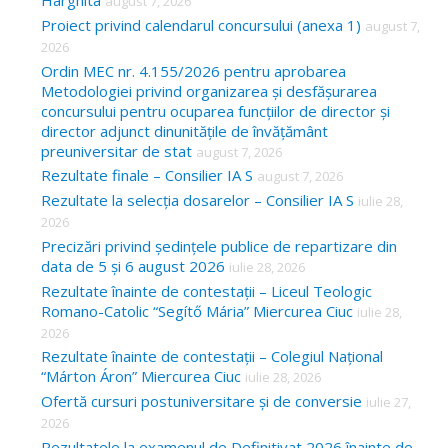
Harghita
august 7, 2026
h
Proiect privind calendarul concursului (anexa 1)
august 7,
f
2026
o
Ordin MEC nr. 4.155/2026 pentru aprobarea
Metodologiei privind organizarea și desfășurarea
r
concursului pentru ocuparea funcțiilor de director și
:
director adjunct dinunitățile de învățământ
preuniversitar de stat
august 7, 2026
Rezultate finale – Consilier IA S
august 7, 2026
Rezultate la selecția dosarelor – Consilier IA S
iulie 28,
2026
Precizări privind ședințele publice de repartizare din
data de 5 și 6 august 2026
iulie 28, 2026
Rezultate înainte de contestații – Liceul Teologic
Romano-Catolic “Segítő Mária” Miercurea Ciuc
iulie 28,
2026
Rezultate înainte de contestații – Colegiul Național
“Márton Áron” Miercurea Ciuc
iulie 28, 2026
Ofertă cursuri postuniversitare și de conversie
iulie 27,
2026
Rezultatele la examenul de Definitivat 2026 înainte de