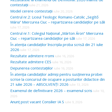
contestații
iulie 21, 2026
Model cerere contestații
iulie 20, 2026
Centrul nr.2: Liceul Teologic Romano-Catolic „Segítő
Mária” Miercurea Ciuc – repartizarea candidaților pe săli
iulie 17, 2026
Centrul nr.1: Colegiul Național „Márton Áron” Miercurea
Ciuc – repartizarea candidaților pe săli
iulie 17, 2026
În atenția candidaților înscrișila proba scrisă din 21 iulie
2026
iulie 17, 2026
Rezultate admitere rromi
iulie 16, 2026
Rezultate admitere CES
iulie 16, 2026
Depunerea contestațiilor
iulie 16, 2026
În atenția candidaților admiși pentru susținerea probei
scrise la concursul de ocupare a posturilor didactice din
21 iulie 2026 – ABSOLVENȚI 2026
iulie 13, 2026
Examenul de definitivare 2026 – examenul scris
iulie 10,
2026
Anunț post vacant Consilier IA S
iulie 9, 2026