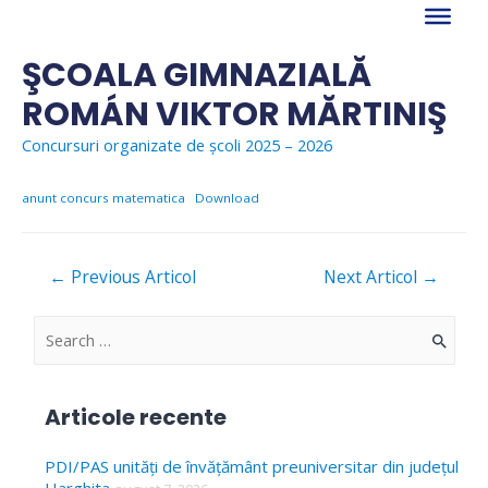
Skip
to
content
ŞCOALA GIMNAZIALĂ
ROMÁN VIKTOR MĂRTINIŞ
Concursuri organizate de școli 2025 – 2026
anunt concurs matematica
Download
Navigare
←
Previous Articol
Next Articol
→
în
articole
S
e
a
Articole recente
r
c
PDI/PAS unități de învățământ preuniversitar din județul