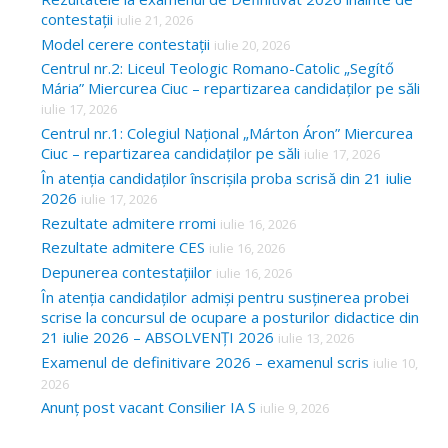
contestații
iulie 21, 2026
Model cerere contestații
iulie 20, 2026
Centrul nr.2: Liceul Teologic Romano-Catolic „Segítő
Mária” Miercurea Ciuc – repartizarea candidaților pe săli
iulie 17, 2026
Centrul nr.1: Colegiul Național „Márton Áron” Miercurea
Ciuc – repartizarea candidaților pe săli
iulie 17, 2026
În atenția candidaților înscrișila proba scrisă din 21 iulie
2026
iulie 17, 2026
Rezultate admitere rromi
iulie 16, 2026
Rezultate admitere CES
iulie 16, 2026
Depunerea contestațiilor
iulie 16, 2026
În atenția candidaților admiși pentru susținerea probei
scrise la concursul de ocupare a posturilor didactice din
21 iulie 2026 – ABSOLVENȚI 2026
iulie 13, 2026
Examenul de definitivare 2026 – examenul scris
iulie 10,
2026
Anunț post vacant Consilier IA S
iulie 9, 2026