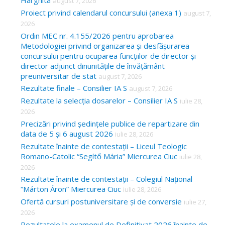
Harghita
august 7, 2026
h
Proiect privind calendarul concursului (anexa 1)
august 7,
f
2026
o
Ordin MEC nr. 4.155/2026 pentru aprobarea
Metodologiei privind organizarea și desfășurarea
r
concursului pentru ocuparea funcțiilor de director și
:
director adjunct dinunitățile de învățământ
preuniversitar de stat
august 7, 2026
Rezultate finale – Consilier IA S
august 7, 2026
Rezultate la selecția dosarelor – Consilier IA S
iulie 28,
2026
Precizări privind ședințele publice de repartizare din
data de 5 și 6 august 2026
iulie 28, 2026
Rezultate înainte de contestații – Liceul Teologic
Romano-Catolic “Segítő Mária” Miercurea Ciuc
iulie 28,
2026
Rezultate înainte de contestații – Colegiul Național
“Márton Áron” Miercurea Ciuc
iulie 28, 2026
Ofertă cursuri postuniversitare și de conversie
iulie 27,
2026
Rezultatele la examenul de Definitivat 2026 înainte de