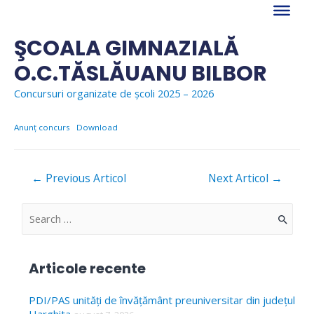
Skip
to
content
ŞCOALA GIMNAZIALĂ
O.C.TĂSLĂUANU BILBOR
Concursuri organizate de școli 2025 – 2026
Anunț concurs
Download
Navigare
←
Previous Articol
Next Articol
→
în
articole
S
e
a
Articole recente
r
c
PDI/PAS unități de învățământ preuniversitar din județul