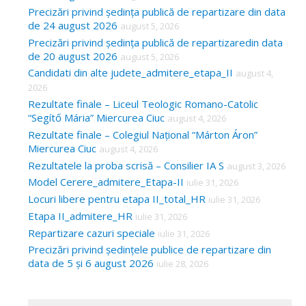
Precizări privind ședința publică de repartizare din data
de 24 august 2026
august 5, 2026
Precizări privind ședința publică de repartizaredin data
de 20 august 2026
august 5, 2026
Candidati din alte judete_admitere_etapa_II
august 4,
2026
Rezultate finale – Liceul Teologic Romano-Catolic
“Segítő Mária” Miercurea Ciuc
august 4, 2026
Rezultate finale – Colegiul Național “Márton Áron”
Miercurea Ciuc
august 4, 2026
Rezultatele la proba scrisă – Consilier IA S
august 3, 2026
Model Cerere_admitere_Etapa-II
iulie 31, 2026
Locuri libere pentru etapa II_total_HR
iulie 31, 2026
Etapa II_admitere_HR
iulie 31, 2026
Repartizare cazuri speciale
iulie 31, 2026
Precizări privind ședințele publice de repartizare din
data de 5 și 6 august 2026
iulie 28, 2026