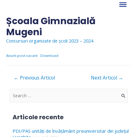
Skip
to
content
Școala Gimnazială
Mugeni
Concursuri organizate de școli 2023 – 2024
Anunt-post-vacant
Download
Navigare
←
Previous Articol
Next Articol
→
în
articole
S
e
a
Articole recente
r
c
PDI/PAS unități de învățământ preuniversitar din județul