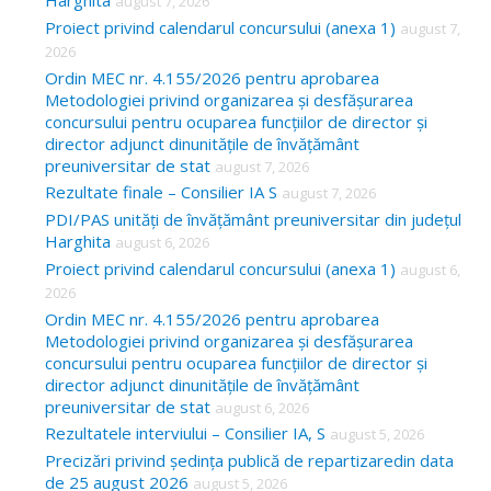
Harghita
august 7, 2026
h
Proiect privind calendarul concursului (anexa 1)
august 7,
f
2026
o
Ordin MEC nr. 4.155/2026 pentru aprobarea
Metodologiei privind organizarea și desfășurarea
r
concursului pentru ocuparea funcțiilor de director și
:
director adjunct dinunitățile de învățământ
preuniversitar de stat
august 7, 2026
Rezultate finale – Consilier IA S
august 7, 2026
PDI/PAS unități de învățământ preuniversitar din județul
Harghita
august 6, 2026
Proiect privind calendarul concursului (anexa 1)
august 6,
2026
Ordin MEC nr. 4.155/2026 pentru aprobarea
Metodologiei privind organizarea și desfășurarea
concursului pentru ocuparea funcțiilor de director și
director adjunct dinunitățile de învățământ
preuniversitar de stat
august 6, 2026
Rezultatele interviului – Consilier IA, S
august 5, 2026
Precizări privind ședința publică de repartizaredin data
de 25 august 2026
august 5, 2026