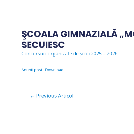
Skip
to
content
ŞCOALA GIMNAZIALĂ „M
SECUIESC
Concursuri organizate de școli 2025 – 2026
Anunti post
Download
Navigare
←
Previous Articol
în
articole