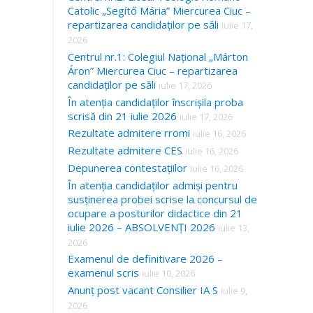
Catolic „Segítő Mária” Miercurea Ciuc –
repartizarea candidaților pe săli
iulie 17,
2026
Centrul nr.1: Colegiul Național „Márton
Áron” Miercurea Ciuc – repartizarea
candidaților pe săli
iulie 17, 2026
În atenția candidaților înscrișila proba
scrisă din 21 iulie 2026
iulie 17, 2026
Rezultate admitere rromi
iulie 16, 2026
Rezultate admitere CES
iulie 16, 2026
Depunerea contestațiilor
iulie 16, 2026
În atenția candidaților admiși pentru
susținerea probei scrise la concursul de
ocupare a posturilor didactice din 21
iulie 2026 – ABSOLVENȚI 2026
iulie 13,
2026
Examenul de definitivare 2026 –
examenul scris
iulie 10, 2026
Anunț post vacant Consilier IA S
iulie 9,
2026