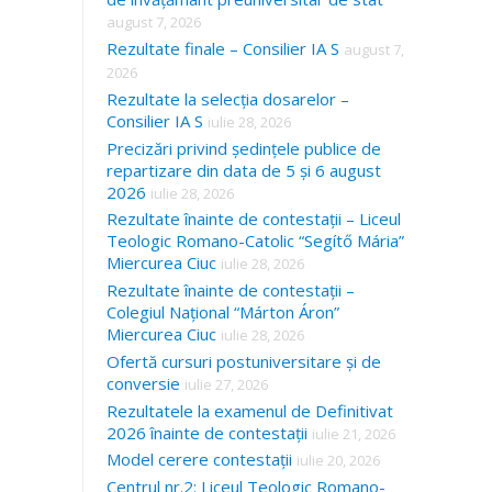
august 7, 2026
Rezultate finale – Consilier IA S
august 7,
2026
Rezultate la selecția dosarelor –
Consilier IA S
iulie 28, 2026
Precizări privind ședințele publice de
repartizare din data de 5 și 6 august
2026
iulie 28, 2026
Rezultate înainte de contestații – Liceul
Teologic Romano-Catolic “Segítő Mária”
Miercurea Ciuc
iulie 28, 2026
Rezultate înainte de contestații –
Colegiul Național “Márton Áron”
Miercurea Ciuc
iulie 28, 2026
Ofertă cursuri postuniversitare și de
conversie
iulie 27, 2026
Rezultatele la examenul de Definitivat
2026 înainte de contestații
iulie 21, 2026
Model cerere contestații
iulie 20, 2026
Centrul nr.2: Liceul Teologic Romano-