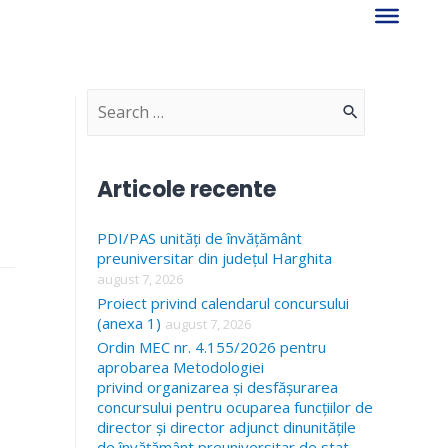
S
e
a
Articole recente
r
PDI/PAS unități de învățământ
c
preuniversitar din județul Harghita
h
august 7, 2026
f
Proiect privind calendarul concursului
(anexa 1)
august 7, 2026
o
Ordin MEC nr. 4.155/2026 pentru
r
aprobarea Metodologiei
privind organizarea și desfășurarea
:
concursului pentru ocuparea funcțiilor de
director și director adjunct dinunitățile
de învățământ preuniversitar de stat