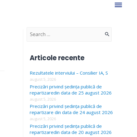
S
e
a
Articole recente
r
Rezultatele interviului – Consilier IA, S
c
august 5, 2026
h
Precizări privind ședința publică de
f
repartizaredin data de 25 august 2026
august 5, 2026
o
Precizări privind ședința publică de
r
repartizare din data de 24 august 2026
august 5, 2026
:
Precizări privind ședința publică de
repartizaredin data de 20 august 2026