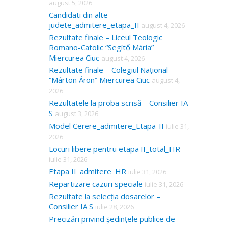
august 5, 2026
Candidati din alte
judete_admitere_etapa_II
august 4, 2026
Rezultate finale – Liceul Teologic
Romano-Catolic “Segítő Mária”
Miercurea Ciuc
august 4, 2026
Rezultate finale – Colegiul Național
“Márton Áron” Miercurea Ciuc
august 4,
2026
Rezultatele la proba scrisă – Consilier IA
S
august 3, 2026
Model Cerere_admitere_Etapa-II
iulie 31,
2026
Locuri libere pentru etapa II_total_HR
iulie 31, 2026
Etapa II_admitere_HR
iulie 31, 2026
Repartizare cazuri speciale
iulie 31, 2026
Rezultate la selecția dosarelor –
Consilier IA S
iulie 28, 2026
Precizări privind ședințele publice de