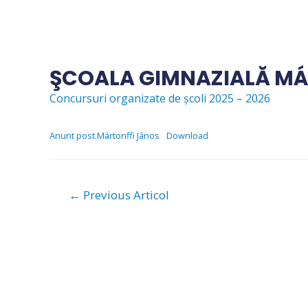
Skip
to
content
ŞCOALA GIMNAZIALĂ MÁ
Concursuri organizate de școli 2025 – 2026
Anunt post.Mártonffi János
Download
Navigare
←
Previous Articol
în
articole