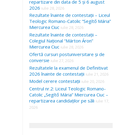
repartizare din data de 5 și 6 august
2026
iulie 28, 2026
Rezultate înainte de contestații – Liceul
Teologic Romano-Catolic “Segítő Mária”
Miercurea Ciuc
iulie 28, 2026
Rezultate înainte de contestații –
Colegiul Național “Márton Áron”
Miercurea Ciuc
iulie 28, 2026
Ofertă cursuri postuniversitare și de
conversie
iulie 27, 2026
Rezultatele la examenul de Definitivat
2026 înainte de contestații
iulie 21, 2026
Model cerere contestații
iulie 20, 2026
Centrul nr.2: Liceul Teologic Romano-
Catolic „Segítő Mária” Miercurea Ciuc –
repartizarea candidaților pe săli
iulie 17,
2026