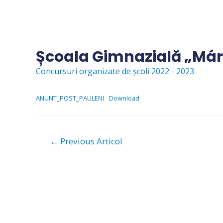
Skip
to
content
Școala Gimnazială „Már
Concursuri organizate de școli 2022 - 2023
ANUNT_POST_PAULENI
Download
Navigare
←
Previous Articol
în
articole