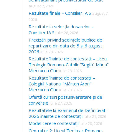
august 7, 2026
Rezultate finale – Consilier IA S
august 7,
2026
Rezultate la selecția dosarelor –
Consilier IA S
iulie 28, 2026
Precizări privind ședințele publice de
repartizare din data de 5 și 6 august
2026
iulie 28, 2026
Rezultate înainte de contestații – Liceul
Teologic Romano-Catolic “Segítő Mária”
Miercurea Ciuc
iulie 28, 2026
Rezultate înainte de contestații –
Colegiul Național “Márton Áron”
Miercurea Ciuc
iulie 28, 2026
Ofertă cursuri postuniversitare și de
conversie
iulie 27, 2026
Rezultatele la examenul de Definitivat
2026 înainte de contestații
iulie 21, 2026
Model cerere contestații
iulie 20, 2026
Centrul nr.2: Liceul Teologic Romano-