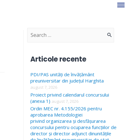
S
e
a
Articole recente
r
PDI/PAS unități de învățământ
c
preuniversitar din județul Harghita
h
august 7, 2026
f
Proiect privind calendarul concursului
(anexa 1)
august 7, 2026
o
Ordin MEC nr. 4.155/2026 pentru
r
aprobarea Metodologiei
privind organizarea și desfășurarea
:
concursului pentru ocuparea funcțiilor de
director și director adjunct dinunitățile
de învățământ preuniversitar de stat