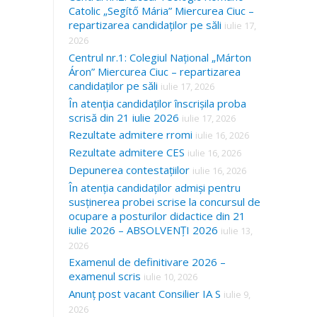
Catolic „Segítő Mária” Miercurea Ciuc –
repartizarea candidaților pe săli
iulie 17,
2026
Centrul nr.1: Colegiul Național „Márton
Áron” Miercurea Ciuc – repartizarea
candidaților pe săli
iulie 17, 2026
În atenția candidaților înscrișila proba
scrisă din 21 iulie 2026
iulie 17, 2026
Rezultate admitere rromi
iulie 16, 2026
Rezultate admitere CES
iulie 16, 2026
Depunerea contestațiilor
iulie 16, 2026
În atenția candidaților admiși pentru
susținerea probei scrise la concursul de
ocupare a posturilor didactice din 21
iulie 2026 – ABSOLVENȚI 2026
iulie 13,
2026
Examenul de definitivare 2026 –
examenul scris
iulie 10, 2026
Anunț post vacant Consilier IA S
iulie 9,
2026