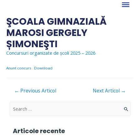
Skip
to
content
ŞCOALA GIMNAZIALĂ
MAROSI GERGELY
ȘIMONEŞTI
Concursuri organizate de școli 2025 – 2026
Anunt concurs
Download
Navigare
←
Previous Articol
Next Articol
→
în
articole
S
e
a
Articole recente
r