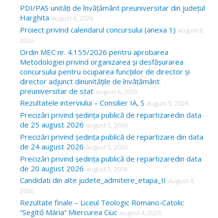
c
PDI/PAS unități de învățământ preuniversitar din județul
Harghita
august 6, 2026
h
Proiect privind calendarul concursului (anexa 1)
august 6,
f
2026
o
Ordin MEC nr. 4.155/2026 pentru aprobarea
Metodologiei privind organizarea și desfășurarea
r
concursului pentru ocuparea funcțiilor de director și
:
director adjunct dinunitățile de învățământ
preuniversitar de stat
august 6, 2026
Rezultatele interviului – Consilier IA, S
august 5, 2026
Precizări privind ședința publică de repartizaredin data
de 25 august 2026
august 5, 2026
Precizări privind ședința publică de repartizare din data
de 24 august 2026
august 5, 2026
Precizări privind ședința publică de repartizaredin data
de 20 august 2026
august 5, 2026
Candidati din alte judete_admitere_etapa_II
august 4,
2026
Rezultate finale – Liceul Teologic Romano-Catolic
“Segítő Mária” Miercurea Ciuc
august 4, 2026