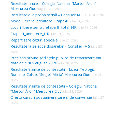
Rezultate finale – Colegiul Național “Márton Áron”
Miercurea Ciuc
august 4, 2026
Rezultatele la proba scrisă – Consilier IA S
august 3, 2026
Model Cerere_admitere_Etapa-II
iulie 31, 2026
Locuri libere pentru etapa II_total_HR
iulie 31, 2026
Etapa II_admitere_HR
iulie 31, 2026
Repartizare cazuri speciale
iulie 31, 2026
Rezultate la selecția dosarelor – Consilier IA S
iulie 28,
2026
Precizări privind ședințele publice de repartizare din
data de 5 și 6 august 2026
iulie 28, 2026
Rezultate înainte de contestații – Liceul Teologic
Romano-Catolic “Segítő Mária” Miercurea Ciuc
iulie 28,
2026
Rezultate înainte de contestații – Colegiul Național
“Márton Áron” Miercurea Ciuc
iulie 28, 2026
Ofertă cursuri postuniversitare și de conversie
iulie 27,
2026