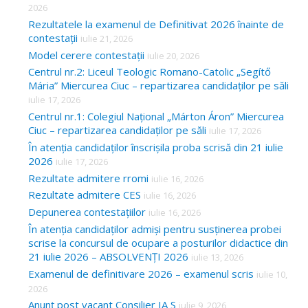
2026
Rezultatele la examenul de Definitivat 2026 înainte de
contestații
iulie 21, 2026
Model cerere contestații
iulie 20, 2026
Centrul nr.2: Liceul Teologic Romano-Catolic „Segítő
Mária” Miercurea Ciuc – repartizarea candidaților pe săli
iulie 17, 2026
Centrul nr.1: Colegiul Național „Márton Áron” Miercurea
Ciuc – repartizarea candidaților pe săli
iulie 17, 2026
În atenția candidaților înscrișila proba scrisă din 21 iulie
2026
iulie 17, 2026
Rezultate admitere rromi
iulie 16, 2026
Rezultate admitere CES
iulie 16, 2026
Depunerea contestațiilor
iulie 16, 2026
În atenția candidaților admiși pentru susținerea probei
scrise la concursul de ocupare a posturilor didactice din
21 iulie 2026 – ABSOLVENȚI 2026
iulie 13, 2026
Examenul de definitivare 2026 – examenul scris
iulie 10,
2026
Anunț post vacant Consilier IA S
iulie 9, 2026