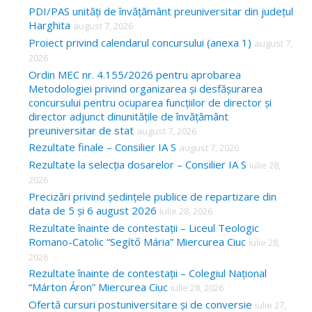
c
PDI/PAS unități de învățământ preuniversitar din județul
Harghita
august 7, 2026
h
Proiect privind calendarul concursului (anexa 1)
august 7,
f
2026
o
Ordin MEC nr. 4.155/2026 pentru aprobarea
Metodologiei privind organizarea și desfășurarea
r
concursului pentru ocuparea funcțiilor de director și
:
director adjunct dinunitățile de învățământ
preuniversitar de stat
august 7, 2026
Rezultate finale – Consilier IA S
august 7, 2026
Rezultate la selecția dosarelor – Consilier IA S
iulie 28,
2026
Precizări privind ședințele publice de repartizare din
data de 5 și 6 august 2026
iulie 28, 2026
Rezultate înainte de contestații – Liceul Teologic
Romano-Catolic “Segítő Mária” Miercurea Ciuc
iulie 28,
2026
Rezultate înainte de contestații – Colegiul Național
“Márton Áron” Miercurea Ciuc
iulie 28, 2026
Ofertă cursuri postuniversitare și de conversie
iulie 27,