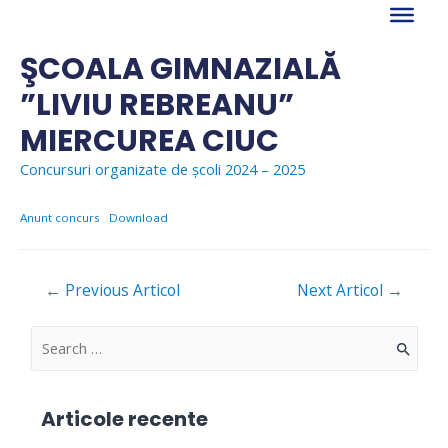
Skip
to
content
ŞCOALA GIMNAZIALĂ
”LIVIU REBREANU”
MIERCUREA CIUC
Concursuri organizate de școli 2024 – 2025
Anunt concurs
Download
Navigare
←
Previous Articol
Next Articol
→
în
articole
S
e
a
Articole recente
r