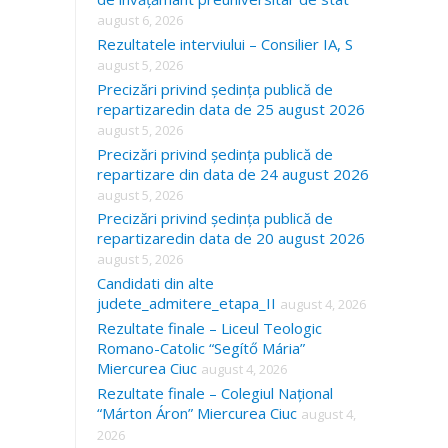
august 6, 2026
Rezultatele interviului – Consilier IA, S
august 5, 2026
Precizări privind ședința publică de
repartizaredin data de 25 august 2026
august 5, 2026
Precizări privind ședința publică de
repartizare din data de 24 august 2026
august 5, 2026
Precizări privind ședința publică de
repartizaredin data de 20 august 2026
august 5, 2026
Candidati din alte
judete_admitere_etapa_II
august 4, 2026
Rezultate finale – Liceul Teologic
Romano-Catolic “Segítő Mária”
Miercurea Ciuc
august 4, 2026
Rezultate finale – Colegiul Național
“Márton Áron” Miercurea Ciuc
august 4,
2026