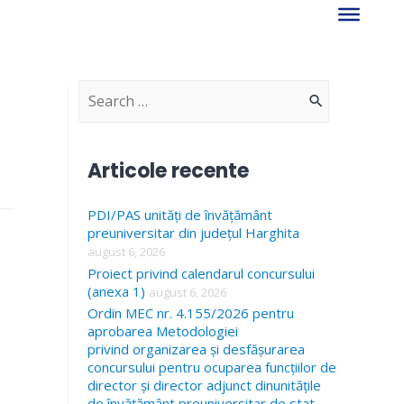
S
e
a
Articole recente
r
PDI/PAS unități de învățământ
c
preuniversitar din județul Harghita
h
august 6, 2026
f
Proiect privind calendarul concursului
(anexa 1)
august 6, 2026
o
Ordin MEC nr. 4.155/2026 pentru
r
aprobarea Metodologiei
privind organizarea și desfășurarea
:
concursului pentru ocuparea funcțiilor de
director și director adjunct dinunitățile
de învățământ preuniversitar de stat