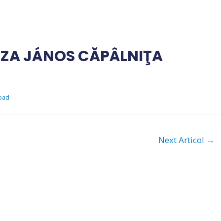
IZA JÁNOS CĂPÂLNIŢA
oad
Next Articol
→