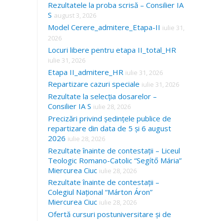
Rezultatele la proba scrisă – Consilier IA
S
august 3, 2026
Model Cerere_admitere_Etapa-II
iulie 31,
2026
Locuri libere pentru etapa II_total_HR
iulie 31, 2026
Etapa II_admitere_HR
iulie 31, 2026
Repartizare cazuri speciale
iulie 31, 2026
Rezultate la selecția dosarelor –
Consilier IA S
iulie 28, 2026
Precizări privind ședințele publice de
repartizare din data de 5 și 6 august
2026
iulie 28, 2026
Rezultate înainte de contestații – Liceul
Teologic Romano-Catolic “Segítő Mária”
Miercurea Ciuc
iulie 28, 2026
Rezultate înainte de contestații –
Colegiul Național “Márton Áron”
Miercurea Ciuc
iulie 28, 2026
Ofertă cursuri postuniversitare și de