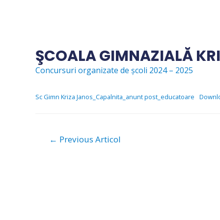
Skip
to
content
ŞCOALA GIMNAZIALĂ KR
Concursuri organizate de școli 2024 – 2025
Sc Gimn Kriza Janos_Capalnita_anunt post_educatoare
Downl
Navigare
←
Previous Articol
în
articole