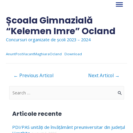
Skip
to
content
Școala Gimnazială
“Kelemen Imre” Ocland
Concursuri organizate de școli 2023 – 2024
AnuntPostVacantMaghiaraOcland
Download
Navigare
←
Previous Articol
Next Articol
→
în
articole
S
e
a
Articole recente
r
c
PDI/PAS unități de învățământ preuniversitar din județul