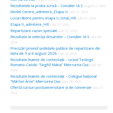
Rezultatele la proba scrisă – Consilier IA S
august 3, 2026
Model Cerere_admitere_Etapa-II
iulie 31, 2026
Locuri libere pentru etapa II_total_HR
iulie 31, 2026
Etapa II_admitere_HR
iulie 31, 2026
Repartizare cazuri speciale
iulie 31, 2026
Rezultate la selecția dosarelor – Consilier IA S
iulie 28,
2026
Precizări privind ședințele publice de repartizare din
data de 5 și 6 august 2026
iulie 28, 2026
Rezultate înainte de contestații – Liceul Teologic
Romano-Catolic “Segítő Mária” Miercurea Ciuc
iulie 28,
2026
Rezultate înainte de contestații – Colegiul Național
“Márton Áron” Miercurea Ciuc
iulie 28, 2026
Ofertă cursuri postuniversitare și de conversie
iulie 27,
2026