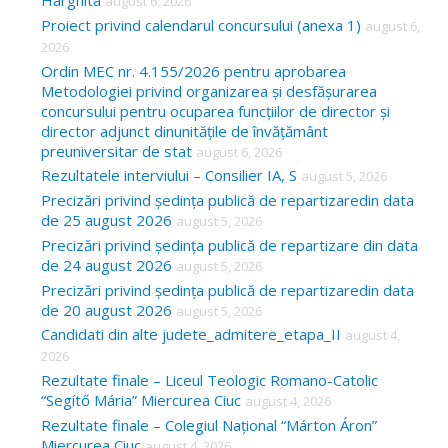
Harghita
august 6, 2026
h
Proiect privind calendarul concursului (anexa 1)
august 6,
f
2026
o
Ordin MEC nr. 4.155/2026 pentru aprobarea
Metodologiei privind organizarea și desfășurarea
r
concursului pentru ocuparea funcțiilor de director și
:
director adjunct dinunitățile de învățământ
preuniversitar de stat
august 6, 2026
Rezultatele interviului – Consilier IA, S
august 5, 2026
Precizări privind ședința publică de repartizaredin data
de 25 august 2026
august 5, 2026
Precizări privind ședința publică de repartizare din data
de 24 august 2026
august 5, 2026
Precizări privind ședința publică de repartizaredin data
de 20 august 2026
august 5, 2026
Candidati din alte judete_admitere_etapa_II
august 4,
2026
Rezultate finale – Liceul Teologic Romano-Catolic
“Segítő Mária” Miercurea Ciuc
august 4, 2026
Rezultate finale – Colegiul Național “Márton Áron”
Miercurea Ciuc
august 4, 2026