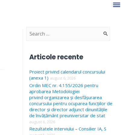
S
e
a
Articole recente
r
Proiect privind calendarul concursului
c
(anexa 1)
august 6, 2026
h
Ordin MEC nr. 4.155/2026 pentru
f
aprobarea Metodologiei
privind organizarea și desfășurarea
o
concursului pentru ocuparea funcțiilor de
director și director adjunct dinunitățile
r
de învățământ preuniversitar de stat
:
august 6, 2026
Rezultatele interviului – Consilier IA, S