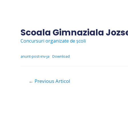
Skip
to
content
Scoala Gimnaziala Jozse
Concursuri organizate de școli
anunt-post-inv-ja
Download
Navigare
←
Previous Articol
în
articole