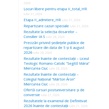
2026
Locuri libere pentru etapa II_total_HR
iulie 31, 2026
Etapa II_admitere_HR
iulie 31, 2026
Repartizare cazuri speciale
iulie 31, 2026
Rezultate la selecția dosarelor –
Consilier IA S
iulie 28, 2026
Precizări privind ședințele publice de
repartizare din data de 5 și 6 august
2026
iulie 28, 2026
Rezultate înainte de contestații – Liceul
Teologic Romano-Catolic “Segítő Mária”
Miercurea Ciuc
iulie 28, 2026
Rezultate înainte de contestații –
Colegiul Național “Márton Áron”
Miercurea Ciuc
iulie 28, 2026
Ofertă cursuri postuniversitare și de
conversie
iulie 27, 2026
Rezultatele la examenul de Definitivat
2026 înainte de contestații
iulie 21, 2026