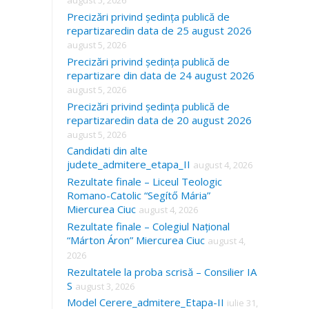
august 5, 2026
Precizări privind ședința publică de
repartizaredin data de 25 august 2026
august 5, 2026
Precizări privind ședința publică de
repartizare din data de 24 august 2026
august 5, 2026
Precizări privind ședința publică de
repartizaredin data de 20 august 2026
august 5, 2026
Candidati din alte
judete_admitere_etapa_II
august 4, 2026
Rezultate finale – Liceul Teologic
Romano-Catolic “Segítő Mária”
Miercurea Ciuc
august 4, 2026
Rezultate finale – Colegiul Național
“Márton Áron” Miercurea Ciuc
august 4,
2026
Rezultatele la proba scrisă – Consilier IA
S
august 3, 2026
Model Cerere_admitere_Etapa-II
iulie 31,