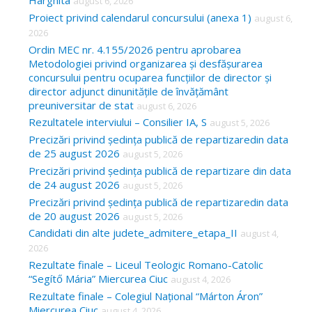
Harghita
august 6, 2026
h
Proiect privind calendarul concursului (anexa 1)
august 6,
f
2026
o
Ordin MEC nr. 4.155/2026 pentru aprobarea
Metodologiei privind organizarea și desfășurarea
r
concursului pentru ocuparea funcțiilor de director și
:
director adjunct dinunitățile de învățământ
preuniversitar de stat
august 6, 2026
Rezultatele interviului – Consilier IA, S
august 5, 2026
Precizări privind ședința publică de repartizaredin data
de 25 august 2026
august 5, 2026
Precizări privind ședința publică de repartizare din data
de 24 august 2026
august 5, 2026
Precizări privind ședința publică de repartizaredin data
de 20 august 2026
august 5, 2026
Candidati din alte judete_admitere_etapa_II
august 4,
2026
Rezultate finale – Liceul Teologic Romano-Catolic
“Segítő Mária” Miercurea Ciuc
august 4, 2026
Rezultate finale – Colegiul Național “Márton Áron”
Miercurea Ciuc
august 4, 2026