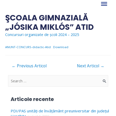
Skip
to
content
ŞCOALA GIMNAZIALĂ
„JÓSIKA MIKLÓS” ATID
Concursuri organizate de școli 2024 – 2025
ANUNT-CONCURS-didactic-Atid
Download
Navigare
←
Previous Articol
Next Articol
→
în
articole
S
e
a
Articole recente
r
c
PDI/PAS unități de învățământ preuniversitar din județul