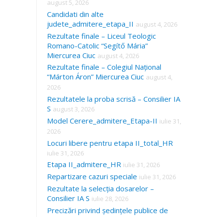
august 5, 2026
Candidati din alte
judete_admitere_etapa_II
august 4, 2026
Rezultate finale – Liceul Teologic
Romano-Catolic “Segítő Mária”
Miercurea Ciuc
august 4, 2026
Rezultate finale – Colegiul Național
“Márton Áron” Miercurea Ciuc
august 4,
2026
Rezultatele la proba scrisă – Consilier IA
S
august 3, 2026
Model Cerere_admitere_Etapa-II
iulie 31,
2026
Locuri libere pentru etapa II_total_HR
iulie 31, 2026
Etapa II_admitere_HR
iulie 31, 2026
Repartizare cazuri speciale
iulie 31, 2026
Rezultate la selecția dosarelor –
Consilier IA S
iulie 28, 2026
Precizări privind ședințele publice de