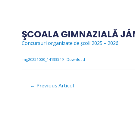
Skip
to
content
ŞCOALA GIMNAZIALĂ JÁ
Concursuri organizate de școli 2025 – 2026
img20251003_14133549
Download
Navigare
←
Previous Articol
în
articole