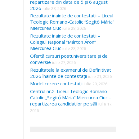
repartizare din data de 5 și 6 august
2026
iulie 28, 2026
Rezultate înainte de contestații – Liceul
Teologic Romano-Catolic “Segítő Mária”
Miercurea Ciuc
iulie 28, 2026
Rezultate înainte de contestații –
Colegiul Național “Márton Áron”
Miercurea Ciuc
iulie 28, 2026
Ofertă cursuri postuniversitare și de
conversie
iulie 27, 2026
Rezultatele la examenul de Definitivat
2026 înainte de contestații
iulie 21, 2026
Model cerere contestații
iulie 20, 2026
Centrul nr.2: Liceul Teologic Romano-
Catolic „Segítő Mária” Miercurea Ciuc –
repartizarea candidaților pe săli
iulie 17,
2026