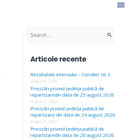
S
e
a
Articole recente
r
Rezultatele interviului – Consilier IA, S
c
august 5, 2026
h
Precizări privind ședința publică de
f
repartizaredin data de 25 august 2026
august 5, 2026
o
Precizări privind ședința publică de
r
repartizare din data de 24 august 2026
august 5, 2026
:
Precizări privind ședința publică de
repartizaredin data de 20 august 2026