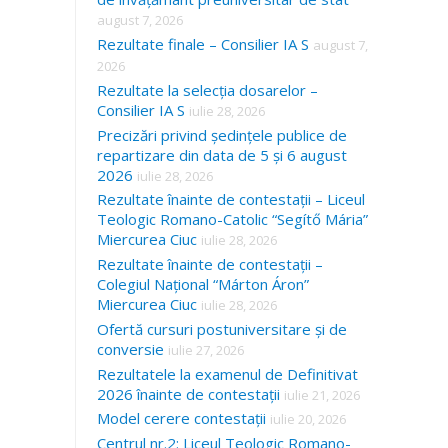
august 7, 2026
Rezultate finale – Consilier IA S
august 7,
2026
Rezultate la selecția dosarelor –
Consilier IA S
iulie 28, 2026
Precizări privind ședințele publice de
repartizare din data de 5 și 6 august
2026
iulie 28, 2026
Rezultate înainte de contestații – Liceul
Teologic Romano-Catolic “Segítő Mária”
Miercurea Ciuc
iulie 28, 2026
Rezultate înainte de contestații –
Colegiul Național “Márton Áron”
Miercurea Ciuc
iulie 28, 2026
Ofertă cursuri postuniversitare și de
conversie
iulie 27, 2026
Rezultatele la examenul de Definitivat
2026 înainte de contestații
iulie 21, 2026
Model cerere contestații
iulie 20, 2026
Centrul nr.2: Liceul Teologic Romano-