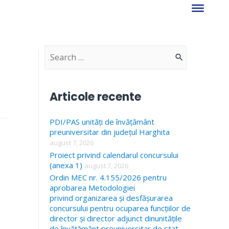
S
e
a
Articole recente
r
PDI/PAS unități de învățământ
c
preuniversitar din județul Harghita
h
august 7, 2026
f
Proiect privind calendarul concursului
(anexa 1)
august 7, 2026
o
Ordin MEC nr. 4.155/2026 pentru
r
aprobarea Metodologiei
privind organizarea și desfășurarea
:
concursului pentru ocuparea funcțiilor de
director și director adjunct dinunitățile
de învățământ preuniversitar de stat