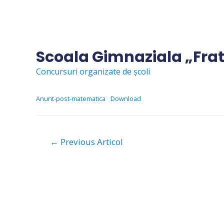
Skip
to
content
Scoala Gimnaziala „Fra
Concursuri organizate de școli
Anunt-post-matematica
Download
Navigare
←
Previous Articol
în
articole