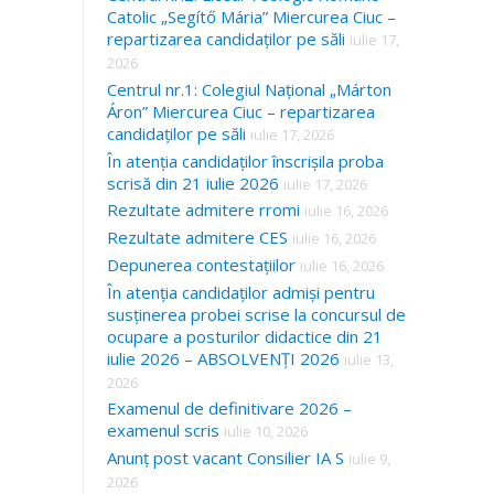
Catolic „Segítő Mária” Miercurea Ciuc –
repartizarea candidaților pe săli
iulie 17,
2026
Centrul nr.1: Colegiul Național „Márton
Áron” Miercurea Ciuc – repartizarea
candidaților pe săli
iulie 17, 2026
În atenția candidaților înscrișila proba
scrisă din 21 iulie 2026
iulie 17, 2026
Rezultate admitere rromi
iulie 16, 2026
Rezultate admitere CES
iulie 16, 2026
Depunerea contestațiilor
iulie 16, 2026
În atenția candidaților admiși pentru
susținerea probei scrise la concursul de
ocupare a posturilor didactice din 21
iulie 2026 – ABSOLVENȚI 2026
iulie 13,
2026
Examenul de definitivare 2026 –
examenul scris
iulie 10, 2026
Anunț post vacant Consilier IA S
iulie 9,
2026