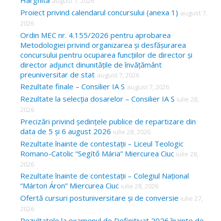
Harghita
august 7, 2026
h
Proiect privind calendarul concursului (anexa 1)
august 7,
f
2026
o
Ordin MEC nr. 4.155/2026 pentru aprobarea
Metodologiei privind organizarea și desfășurarea
r
concursului pentru ocuparea funcțiilor de director și
:
director adjunct dinunitățile de învățământ
preuniversitar de stat
august 7, 2026
Rezultate finale – Consilier IA S
august 7, 2026
Rezultate la selecția dosarelor – Consilier IA S
iulie 28,
2026
Precizări privind ședințele publice de repartizare din
data de 5 și 6 august 2026
iulie 28, 2026
Rezultate înainte de contestații – Liceul Teologic
Romano-Catolic “Segítő Mária” Miercurea Ciuc
iulie 28,
2026
Rezultate înainte de contestații – Colegiul Național
“Márton Áron” Miercurea Ciuc
iulie 28, 2026
Ofertă cursuri postuniversitare și de conversie
iulie 27,
2026
Rezultatele la examenul de Definitivat 2026 înainte de