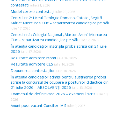
contestații
iulie 21, 2026
Model cerere contestații
iulie 20, 2026
Centrul nr.2: Liceul Teologic Romano-Catolic „Segítő
Mária” Miercurea Ciuc – repartizarea candidaților pe săli
iulie 17, 2026
Centrul nr.1: Colegiul Național „Márton Áron” Miercurea
Ciuc – repartizarea candidaților pe săli
iulie 17, 2026
În atenția candidaților înscrișila proba scrisă din 21 iulie
2026
iulie 17, 2026
Rezultate admitere rromi
iulie 16, 2026
Rezultate admitere CES
iulie 16, 2026
Depunerea contestațiilor
iulie 16, 2026
În atenția candidaților admiși pentru susținerea probei
scrise la concursul de ocupare a posturilor didactice din
21 iulie 2026 – ABSOLVENȚI 2026
iulie 13, 2026
Examenul de definitivare 2026 – examenul scris
iulie 10,
2026
Anunț post vacant Consilier IA S
iulie 9, 2026