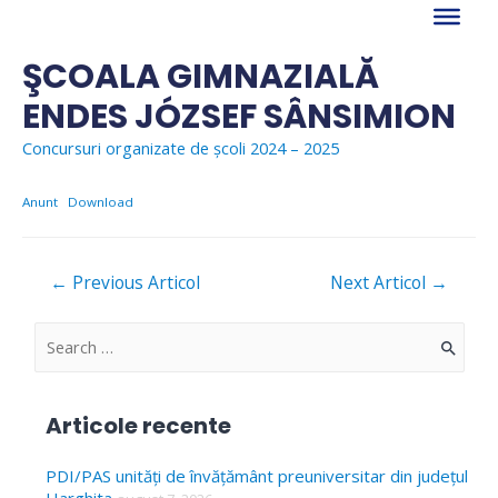
Skip
to
content
ŞCOALA GIMNAZIALĂ
ENDES JÓZSEF SÂNSIMION
Concursuri organizate de școli 2024 – 2025
Anunt
Download
Navigare
←
Previous Articol
Next Articol
→
în
articole
S
e
a
Articole recente
r
c
PDI/PAS unități de învățământ preuniversitar din județul