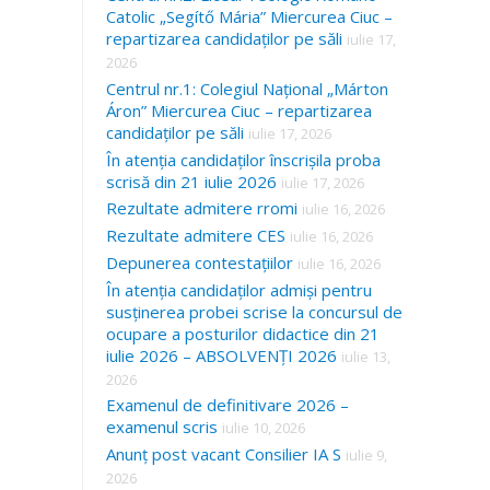
Catolic „Segítő Mária” Miercurea Ciuc –
repartizarea candidaților pe săli
iulie 17,
2026
Centrul nr.1: Colegiul Național „Márton
Áron” Miercurea Ciuc – repartizarea
candidaților pe săli
iulie 17, 2026
În atenția candidaților înscrișila proba
scrisă din 21 iulie 2026
iulie 17, 2026
Rezultate admitere rromi
iulie 16, 2026
Rezultate admitere CES
iulie 16, 2026
Depunerea contestațiilor
iulie 16, 2026
În atenția candidaților admiși pentru
susținerea probei scrise la concursul de
ocupare a posturilor didactice din 21
iulie 2026 – ABSOLVENȚI 2026
iulie 13,
2026
Examenul de definitivare 2026 –
examenul scris
iulie 10, 2026
Anunț post vacant Consilier IA S
iulie 9,
2026