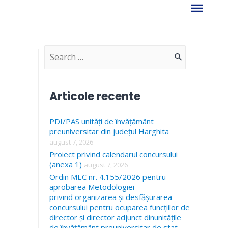
S
e
a
Articole recente
r
PDI/PAS unități de învățământ
c
preuniversitar din județul Harghita
h
august 7, 2026
f
Proiect privind calendarul concursului
(anexa 1)
august 7, 2026
o
Ordin MEC nr. 4.155/2026 pentru
r
aprobarea Metodologiei
privind organizarea și desfășurarea
:
concursului pentru ocuparea funcțiilor de
director și director adjunct dinunitățile
de învățământ preuniversitar de stat