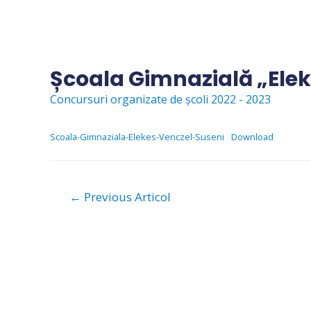
Skip
to
content
Școala Gimnazială „Elek
Concursuri organizate de școli 2022 - 2023
Scoala-Gimnaziala-Elekes-Venczel-Suseni
Download
Navigare
←
Previous Articol
în
articole