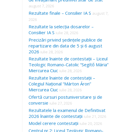
august 7, 2026
Rezultate finale – Consilier IA S
august 7,
2026
Rezultate la selecția dosarelor –
Consilier IA S
iulie 28, 2026
Precizări privind ședințele publice de
repartizare din data de 5 și 6 august
2026
iulie 28, 2026
Rezultate înainte de contestații – Liceul
Teologic Romano-Catolic “Segítő Mária”
Miercurea Ciuc
iulie 28, 2026
Rezultate înainte de contestații –
Colegiul Național “Márton Áron”
Miercurea Ciuc
iulie 28, 2026
Ofertă cursuri postuniversitare și de
conversie
iulie 27, 2026
Rezultatele la examenul de Definitivat
2026 înainte de contestații
iulie 21, 2026
Model cerere contestații
iulie 20, 2026
Centrul nr.2: Liceul Teologic Romano-