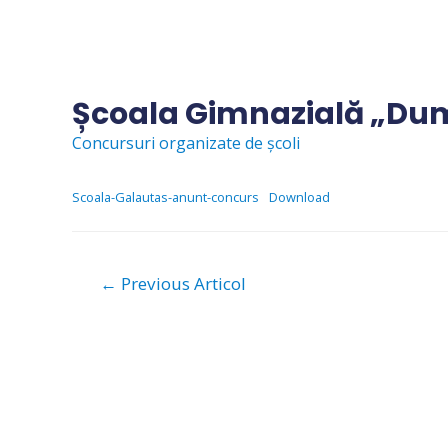
Skip
to
content
Școala Gimnazială „Dum
Concursuri organizate de școli
Scoala-Galautas-anunt-concurs
Download
Navigare
←
Previous Articol
în
articole