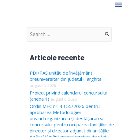
S
e
a
Articole recente
r
PDI/PAS unități de învățământ
c
preuniversitar din județul Harghita
h
august 6, 2026
f
Proiect privind calendarul concursului
(anexa 1)
august 6, 2026
o
Ordin MEC nr. 4.155/2026 pentru
r
aprobarea Metodologiei
privind organizarea și desfășurarea
:
concursului pentru ocuparea funcțiilor de
director și director adjunct dinunitățile
de învățământ preuniversitar de stat