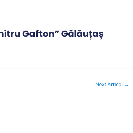
itru Gafton” Gălăuțaș
Next Articol
→