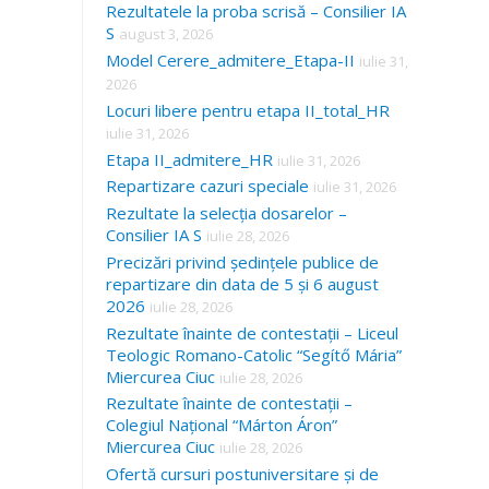
Rezultatele la proba scrisă – Consilier IA
S
august 3, 2026
Model Cerere_admitere_Etapa-II
iulie 31,
2026
Locuri libere pentru etapa II_total_HR
iulie 31, 2026
Etapa II_admitere_HR
iulie 31, 2026
Repartizare cazuri speciale
iulie 31, 2026
Rezultate la selecția dosarelor –
Consilier IA S
iulie 28, 2026
Precizări privind ședințele publice de
repartizare din data de 5 și 6 august
2026
iulie 28, 2026
Rezultate înainte de contestații – Liceul
Teologic Romano-Catolic “Segítő Mária”
Miercurea Ciuc
iulie 28, 2026
Rezultate înainte de contestații –
Colegiul Național “Márton Áron”
Miercurea Ciuc
iulie 28, 2026
Ofertă cursuri postuniversitare și de