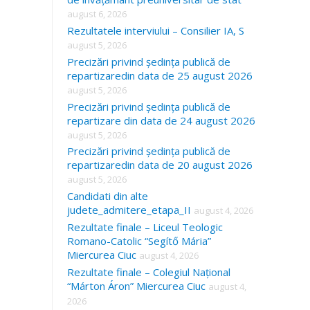
august 6, 2026
Rezultatele interviului – Consilier IA, S
august 5, 2026
Precizări privind ședința publică de
repartizaredin data de 25 august 2026
august 5, 2026
Precizări privind ședința publică de
repartizare din data de 24 august 2026
august 5, 2026
Precizări privind ședința publică de
repartizaredin data de 20 august 2026
august 5, 2026
Candidati din alte
judete_admitere_etapa_II
august 4, 2026
Rezultate finale – Liceul Teologic
Romano-Catolic “Segítő Mária”
Miercurea Ciuc
august 4, 2026
Rezultate finale – Colegiul Național
“Márton Áron” Miercurea Ciuc
august 4,
2026