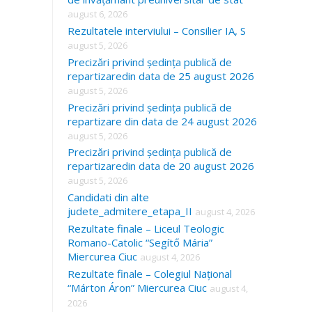
august 6, 2026
Rezultatele interviului – Consilier IA, S
august 5, 2026
Precizări privind ședința publică de
repartizaredin data de 25 august 2026
august 5, 2026
Precizări privind ședința publică de
repartizare din data de 24 august 2026
august 5, 2026
Precizări privind ședința publică de
repartizaredin data de 20 august 2026
august 5, 2026
Candidati din alte
judete_admitere_etapa_II
august 4, 2026
Rezultate finale – Liceul Teologic
Romano-Catolic “Segítő Mária”
Miercurea Ciuc
august 4, 2026
Rezultate finale – Colegiul Național
“Márton Áron” Miercurea Ciuc
august 4,
2026