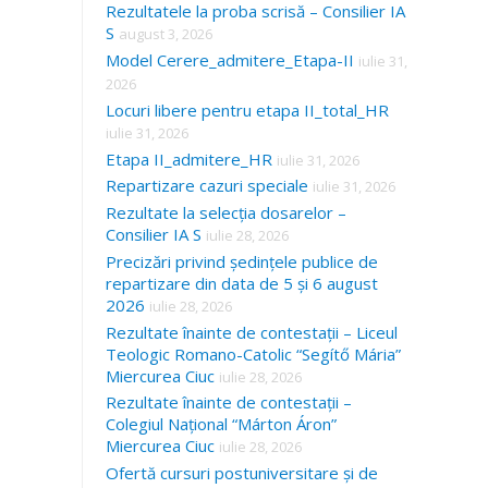
Rezultatele la proba scrisă – Consilier IA
S
august 3, 2026
Model Cerere_admitere_Etapa-II
iulie 31,
2026
Locuri libere pentru etapa II_total_HR
iulie 31, 2026
Etapa II_admitere_HR
iulie 31, 2026
Repartizare cazuri speciale
iulie 31, 2026
Rezultate la selecția dosarelor –
Consilier IA S
iulie 28, 2026
Precizări privind ședințele publice de
repartizare din data de 5 și 6 august
2026
iulie 28, 2026
Rezultate înainte de contestații – Liceul
Teologic Romano-Catolic “Segítő Mária”
Miercurea Ciuc
iulie 28, 2026
Rezultate înainte de contestații –
Colegiul Național “Márton Áron”
Miercurea Ciuc
iulie 28, 2026
Ofertă cursuri postuniversitare și de