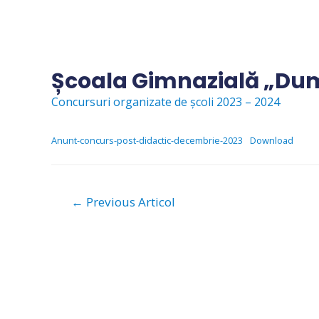
Skip
to
content
Școala Gimnazială „Dum
Concursuri organizate de școli 2023 – 2024
Anunt-concurs-post-didactic-decembrie-2023
Download
Navigare
←
Previous Articol
în
articole