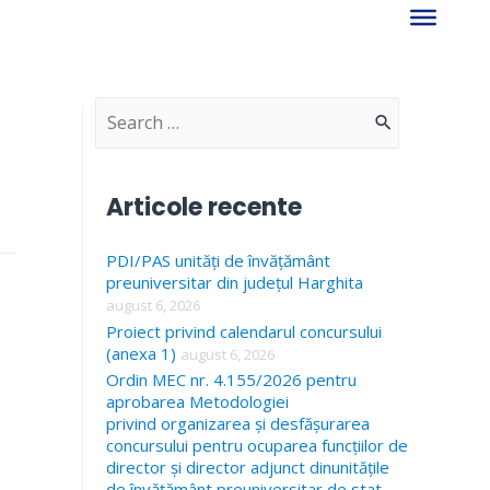
S
e
a
Articole recente
r
PDI/PAS unități de învățământ
c
preuniversitar din județul Harghita
h
august 6, 2026
f
Proiect privind calendarul concursului
(anexa 1)
august 6, 2026
o
Ordin MEC nr. 4.155/2026 pentru
r
aprobarea Metodologiei
privind organizarea și desfășurarea
:
concursului pentru ocuparea funcțiilor de
director și director adjunct dinunitățile
de învățământ preuniversitar de stat