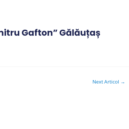
itru Gafton” Gălăuțaș
Next Articol
→