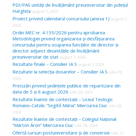
c
PDI/PAS unități de învățământ preuniversitar din județul
Harghita
august 7, 2026
h
Proiect privind calendarul concursului (anexa 1)
august 7,
f
2026
o
Ordin MEC nr. 4.155/2026 pentru aprobarea
Metodologiei privind organizarea și desfășurarea
r
concursului pentru ocuparea funcțiilor de director și
:
director adjunct dinunitățile de învățământ
preuniversitar de stat
august 7, 2026
Rezultate finale – Consilier IA S
august 7, 2026
Rezultate la selecția dosarelor – Consilier IA S
iulie 28,
2026
Precizări privind ședințele publice de repartizare din
data de 5 și 6 august 2026
iulie 28, 2026
Rezultate înainte de contestații – Liceul Teologic
Romano-Catolic “Segítő Mária” Miercurea Ciuc
iulie 28,
2026
Rezultate înainte de contestații – Colegiul Național
“Márton Áron” Miercurea Ciuc
iulie 28, 2026
Ofertă cursuri postuniversitare și de conversie
iulie 27,