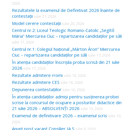
2026
Rezultatele la examenul de Definitivat 2026 înainte de
contestații
iulie 21, 2026
Model cerere contestații
iulie 20, 2026
Centrul nr.2: Liceul Teologic Romano-Catolic „Segítő
Mária” Miercurea Ciuc – repartizarea candidaților pe săli
iulie 17, 2026
Centrul nr.1: Colegiul Național „Márton Áron” Miercurea
Ciuc – repartizarea candidaților pe săli
iulie 17, 2026
În atenția candidaților înscrișila proba scrisă din 21 iulie
2026
iulie 17, 2026
Rezultate admitere rromi
iulie 16, 2026
Rezultate admitere CES
iulie 16, 2026
Depunerea contestațiilor
iulie 16, 2026
În atenția candidaților admiși pentru susținerea probei
scrise la concursul de ocupare a posturilor didactice din
21 iulie 2026 – ABSOLVENȚI 2026
iulie 13, 2026
Examenul de definitivare 2026 – examenul scris
iulie 10,
2026
Anunț post vacant Consilier IA S
iulie 9, 2026