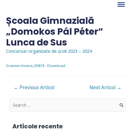
Skip
to
content
Școala Gimnazială
„Domokos Pál Péter”
Lunca de Sus
Concursuri organizate de școli 2023 – 2024
Scanner-Konica_00874
Download
Navigare
←
Previous Articol
Next Articol
→
în
articole
S
e
a
Articole recente
r