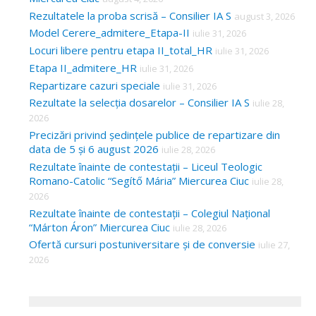
Rezultatele la proba scrisă – Consilier IA S
august 3, 2026
Model Cerere_admitere_Etapa-II
iulie 31, 2026
Locuri libere pentru etapa II_total_HR
iulie 31, 2026
Etapa II_admitere_HR
iulie 31, 2026
Repartizare cazuri speciale
iulie 31, 2026
Rezultate la selecția dosarelor – Consilier IA S
iulie 28,
2026
Precizări privind ședințele publice de repartizare din
data de 5 și 6 august 2026
iulie 28, 2026
Rezultate înainte de contestații – Liceul Teologic
Romano-Catolic “Segítő Mária” Miercurea Ciuc
iulie 28,
2026
Rezultate înainte de contestații – Colegiul Național
“Márton Áron” Miercurea Ciuc
iulie 28, 2026
Ofertă cursuri postuniversitare și de conversie
iulie 27,
2026