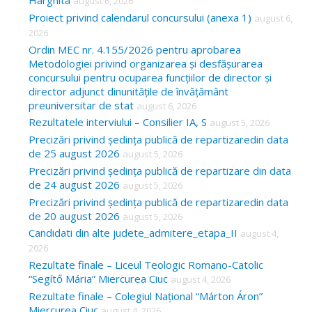
Harghita
august 6, 2026
h
Proiect privind calendarul concursului (anexa 1)
august 6,
f
2026
o
Ordin MEC nr. 4.155/2026 pentru aprobarea
Metodologiei privind organizarea și desfășurarea
r
concursului pentru ocuparea funcțiilor de director și
:
director adjunct dinunitățile de învățământ
preuniversitar de stat
august 6, 2026
Rezultatele interviului – Consilier IA, S
august 5, 2026
Precizări privind ședința publică de repartizaredin data
de 25 august 2026
august 5, 2026
Precizări privind ședința publică de repartizare din data
de 24 august 2026
august 5, 2026
Precizări privind ședința publică de repartizaredin data
de 20 august 2026
august 5, 2026
Candidati din alte judete_admitere_etapa_II
august 4,
2026
Rezultate finale – Liceul Teologic Romano-Catolic
“Segítő Mária” Miercurea Ciuc
august 4, 2026
Rezultate finale – Colegiul Național “Márton Áron”
Miercurea Ciuc
august 4, 2026