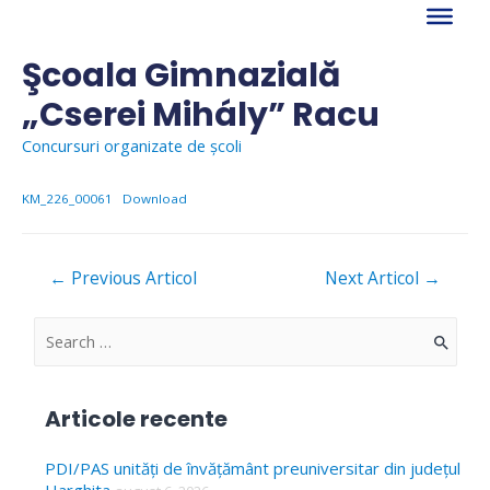
Skip
to
content
Şcoala Gimnazială
„Cserei Mihály” Racu
Concursuri organizate de școli
KM_226_00061
Download
Navigare
←
Previous Articol
Next Articol
→
în
articole
S
e
a
Articole recente
r
c
PDI/PAS unități de învățământ preuniversitar din județul