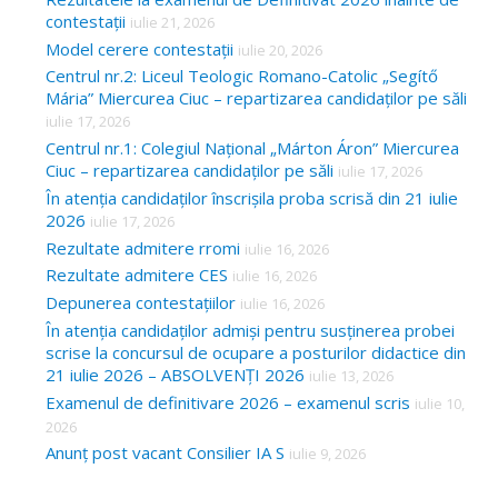
contestații
iulie 21, 2026
Model cerere contestații
iulie 20, 2026
Centrul nr.2: Liceul Teologic Romano-Catolic „Segítő
Mária” Miercurea Ciuc – repartizarea candidaților pe săli
iulie 17, 2026
Centrul nr.1: Colegiul Național „Márton Áron” Miercurea
Ciuc – repartizarea candidaților pe săli
iulie 17, 2026
În atenția candidaților înscrișila proba scrisă din 21 iulie
2026
iulie 17, 2026
Rezultate admitere rromi
iulie 16, 2026
Rezultate admitere CES
iulie 16, 2026
Depunerea contestațiilor
iulie 16, 2026
În atenția candidaților admiși pentru susținerea probei
scrise la concursul de ocupare a posturilor didactice din
21 iulie 2026 – ABSOLVENȚI 2026
iulie 13, 2026
Examenul de definitivare 2026 – examenul scris
iulie 10,
2026
Anunț post vacant Consilier IA S
iulie 9, 2026