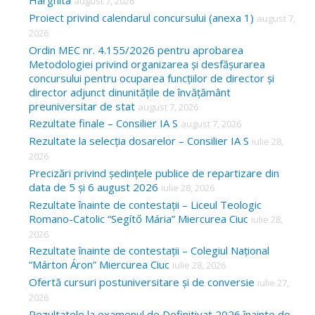
Harghita
august 7, 2026
h
Proiect privind calendarul concursului (anexa 1)
august 7,
f
2026
o
Ordin MEC nr. 4.155/2026 pentru aprobarea
Metodologiei privind organizarea și desfășurarea
r
concursului pentru ocuparea funcțiilor de director și
:
director adjunct dinunitățile de învățământ
preuniversitar de stat
august 7, 2026
Rezultate finale – Consilier IA S
august 7, 2026
Rezultate la selecția dosarelor – Consilier IA S
iulie 28,
2026
Precizări privind ședințele publice de repartizare din
data de 5 și 6 august 2026
iulie 28, 2026
Rezultate înainte de contestații – Liceul Teologic
Romano-Catolic “Segítő Mária” Miercurea Ciuc
iulie 28,
2026
Rezultate înainte de contestații – Colegiul Național
“Márton Áron” Miercurea Ciuc
iulie 28, 2026
Ofertă cursuri postuniversitare și de conversie
iulie 27,
2026
Rezultatele la examenul de Definitivat 2026 înainte de