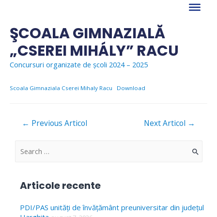
Skip
to
content
ŞCOALA GIMNAZIALĂ
„CSEREI MIHÁLY” RACU
Concursuri organizate de școli 2024 – 2025
Scoala Gimnaziala Cserei Mihaly Racu
Download
Navigare
←
Previous Articol
Next Articol
→
în
articole
S
e
a
Articole recente
r
c
PDI/PAS unități de învățământ preuniversitar din județul