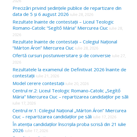
2026
h
Precizări privind ședințele publice de repartizare din
f
data de 5 și 6 august 2026
iulie 28, 2026
o
Rezultate înainte de contestații – Liceul Teologic
Romano-Catolic “Segítő Mária” Miercurea Ciuc
iulie 28,
r
2026
:
Rezultate înainte de contestații – Colegiul Național
“Márton Áron” Miercurea Ciuc
iulie 28, 2026
Ofertă cursuri postuniversitare și de conversie
iulie 27,
2026
Rezultatele la examenul de Definitivat 2026 înainte de
contestații
iulie 21, 2026
Model cerere contestații
iulie 20, 2026
Centrul nr.2: Liceul Teologic Romano-Catolic „Segítő
Mária” Miercurea Ciuc – repartizarea candidaților pe săli
iulie 17, 2026
Centrul nr.1: Colegiul Național „Márton Áron” Miercurea
Ciuc – repartizarea candidaților pe săli
iulie 17, 2026
În atenția candidaților înscrișila proba scrisă din 21 iulie
2026
iulie 17, 2026