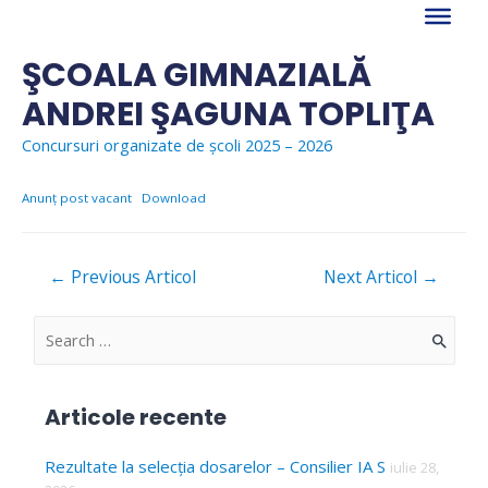
Skip
to
content
ŞCOALA GIMNAZIALĂ
ANDREI ŞAGUNA TOPLIŢA
Concursuri organizate de școli 2025 – 2026
Anunț post vacant
Download
Navigare
←
Previous Articol
Next Articol
→
în
articole
S
e
a
Articole recente
r
c
Rezultate la selecția dosarelor – Consilier IA S
iulie 28,