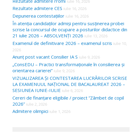
Rezultate admitere rromi
iulie 16, 2026
Rezultate admitere CES
iulie 16, 2026
Depunerea contestațiilor
iulie 16, 2026
În atenția candidaților admiși pentru susținerea probei
scrise la concursul de ocupare a posturilor didactice din
21 iulie 2026 – ABSOLVENȚI 2026
iulie 13, 2026
Examenul de definitivare 2026 – examenul scris
iulie 10,
2026
Anunț post vacant Consilier IA S
iulie 9, 2026
„ConsEDU – Practici transformaționale în consilierea și
orientarea carierei”
iulie 9, 2026
VIZUALIZAREA ȘI CONTESTAREA LUCRĂRILOR SCRISE
LA EXAMENUUL NAȚIONAL DE BACALAUREAT 2026 –
SESIUNEA IUNIE-IULIE
iulie 6, 2026
Cereri de finanțare eligibile / proiect ”Zâmbet de copil
2026”
iulie 2, 2026
Admitere olimpici
iulie 1, 2026