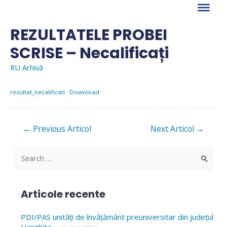
Skip
to
content
REZULTATELE PROBEI
SCRISE – Necalificați
RU Arhivă
rezultat_necalificati
Download
Navigare
←
Previous Articol
Next Articol
→
în
articole
S
e
a
Articole recente
r
c
PDI/PAS unități de învățământ preuniversitar din județul