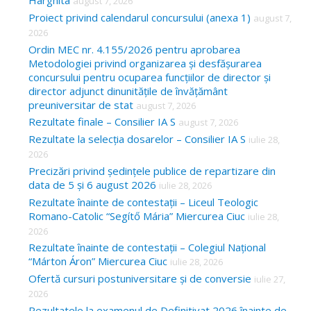
Harghita
august 7, 2026
h
Proiect privind calendarul concursului (anexa 1)
august 7,
f
2026
o
Ordin MEC nr. 4.155/2026 pentru aprobarea
Metodologiei privind organizarea și desfășurarea
r
concursului pentru ocuparea funcțiilor de director și
:
director adjunct dinunitățile de învățământ
preuniversitar de stat
august 7, 2026
Rezultate finale – Consilier IA S
august 7, 2026
Rezultate la selecția dosarelor – Consilier IA S
iulie 28,
2026
Precizări privind ședințele publice de repartizare din
data de 5 și 6 august 2026
iulie 28, 2026
Rezultate înainte de contestații – Liceul Teologic
Romano-Catolic “Segítő Mária” Miercurea Ciuc
iulie 28,
2026
Rezultate înainte de contestații – Colegiul Național
“Márton Áron” Miercurea Ciuc
iulie 28, 2026
Ofertă cursuri postuniversitare și de conversie
iulie 27,
2026
Rezultatele la examenul de Definitivat 2026 înainte de