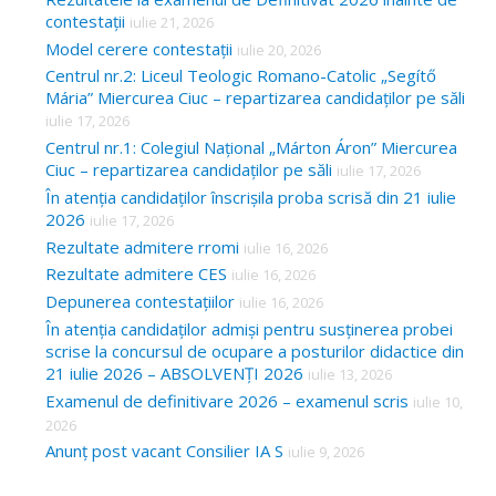
contestații
iulie 21, 2026
Model cerere contestații
iulie 20, 2026
Centrul nr.2: Liceul Teologic Romano-Catolic „Segítő
Mária” Miercurea Ciuc – repartizarea candidaților pe săli
iulie 17, 2026
Centrul nr.1: Colegiul Național „Márton Áron” Miercurea
Ciuc – repartizarea candidaților pe săli
iulie 17, 2026
În atenția candidaților înscrișila proba scrisă din 21 iulie
2026
iulie 17, 2026
Rezultate admitere rromi
iulie 16, 2026
Rezultate admitere CES
iulie 16, 2026
Depunerea contestațiilor
iulie 16, 2026
În atenția candidaților admiși pentru susținerea probei
scrise la concursul de ocupare a posturilor didactice din
21 iulie 2026 – ABSOLVENȚI 2026
iulie 13, 2026
Examenul de definitivare 2026 – examenul scris
iulie 10,
2026
Anunț post vacant Consilier IA S
iulie 9, 2026